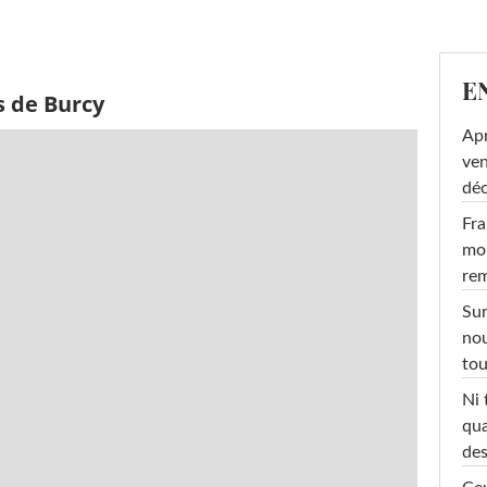
E
s de Burcy
Apr
ven
déc
Fra
mon
rem
Sur
nou
tou
Ni 
qua
des