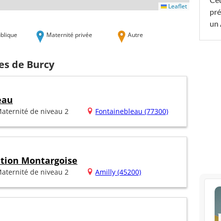
Ceu
Leaflet
pré
un 
blique
Maternité privée
Autre
es de Burcy
eau
aternité de niveau 2
Fontainebleau (77300)
ation Montargoise
aternité de niveau 2
Amilly (45200)