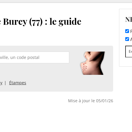
N
Burcy (77) : le guide
F
A
ly
Étampes
Mise à jour le 05/01/26