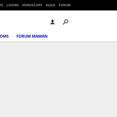
RS
LOISIRS
HOROSCOPE
HUGO
FORUM
NOMS
FORUM MAMAN