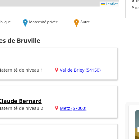
am
Leaflet
Sud
blique
Maternité privée
Autre
es de Bruville
aternité de niveau 1
Val de Briey (54150)
 Claude Bernard
aternité de niveau 2
Metz (57000)