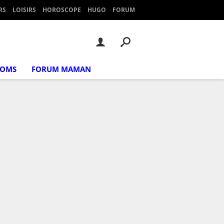
RS
LOISIRS
HOROSCOPE
HUGO
FORUM
NOMS
FORUM MAMAN