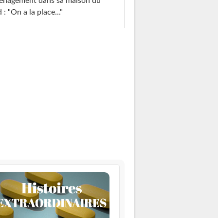
énagement dans sa maison du
 : "On a la place..."