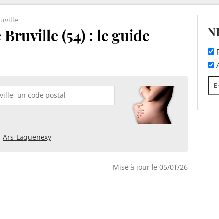
uville
N
Bruville (54) : le guide
F
A
Ars-Laquenexy
Mise à jour le 05/01/26