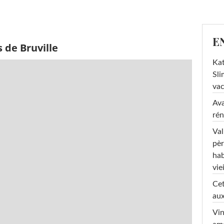
E
 de Bruville
Kat
Sli
va
Ava
rén
Val
pèr
hab
viei
Cet
aux
Vin