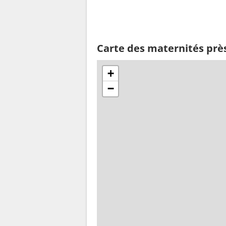
Carte des maternités près
+
−