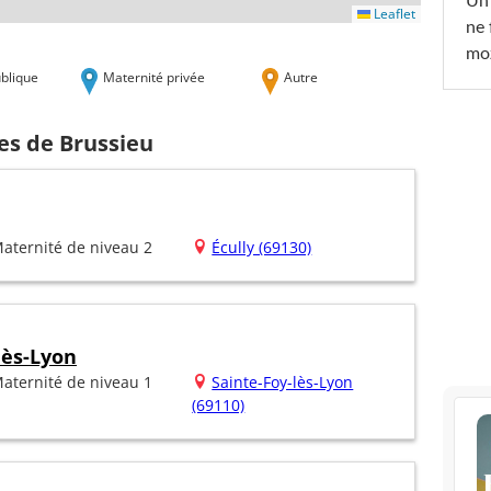
Un 
Leaflet
ne 
moz
blique
Maternité privée
Autre
es de Brussieu
aternité de niveau 2
Écully (69130)
lès-Lyon
aternité de niveau 1
Sainte-Foy-lès-Lyon
(69110)