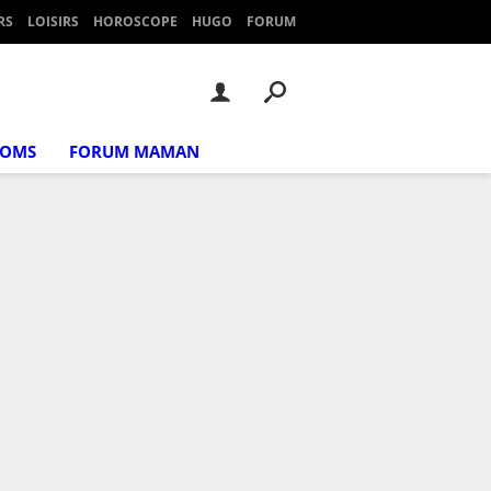
RS
LOISIRS
HOROSCOPE
HUGO
FORUM
NOMS
FORUM MAMAN