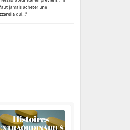
restaurateur italien prévient : "il
faut jamais acheter une
zarella qui..."