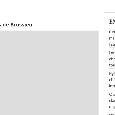
E
s de Brussieu
Cet
mai
fau
Lon
cha
tou
Kyl
ché
int
Oub
cla
ong