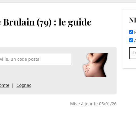
N
Brulain (79) : le guide
F
A
Comte
Cognac
Mise à jour le 05/01/26