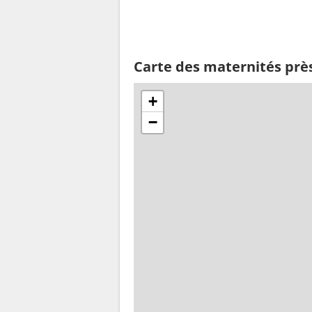
Carte des maternités près
+
−