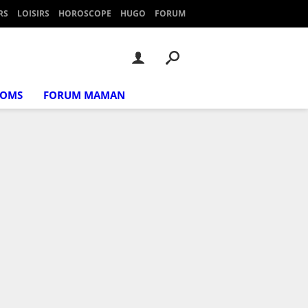
RS
LOISIRS
HOROSCOPE
HUGO
FORUM
NOMS
FORUM MAMAN