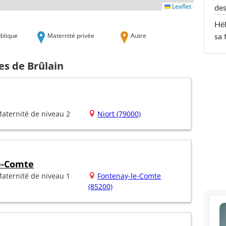
Leaflet
des
Hél
blique
Maternité privée
Autre
sa 
es de Brûlain
aternité de niveau 2
Niort (79000)
e-Comte
aternité de niveau 1
Fontenay-le-Comte
(85200)