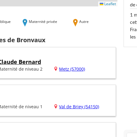
Leaflet
de 
1 m
blique
Maternité privée
Autre
cet
Fra
les
hes de Bronvaux
 Claude Bernard
aternité de niveau 2
Metz (57000)
aternité de niveau 1
Val de Briey (54150)