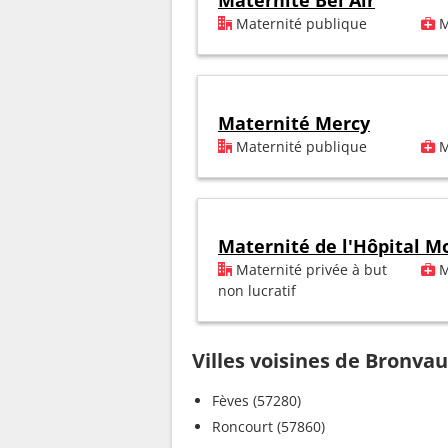
Maternité Bel Air
Maternité publique
M
Maternité Mercy
Maternité publique
M
Maternité de l'Hôpital M
Maternité privée à but
M
non lucratif
Villes voisines de Bronva
Fèves (57280)
Roncourt (57860)