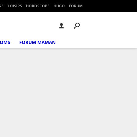
RS
LOISIRS
HOROSCOPE
HUGO
FORUM
NOMS
FORUM MAMAN