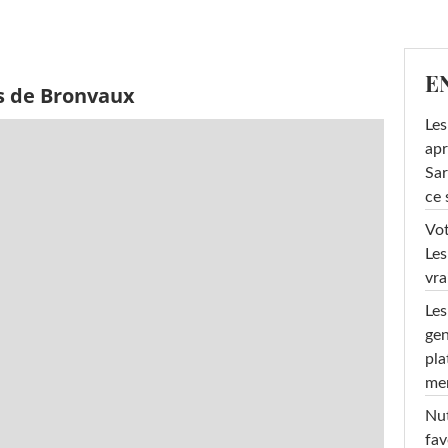
E
s de Bronvaux
Les
apr
Sar
ce 
Vot
Les
vra
Les
gen
pla
men
Nut
fav