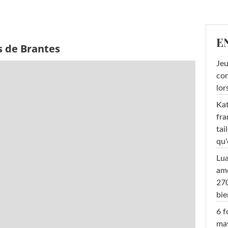
E
s de Brantes
Jeu
con
lor
Kat
fra
tai
qu'
Lu
amo
270
bi
6 f
ma