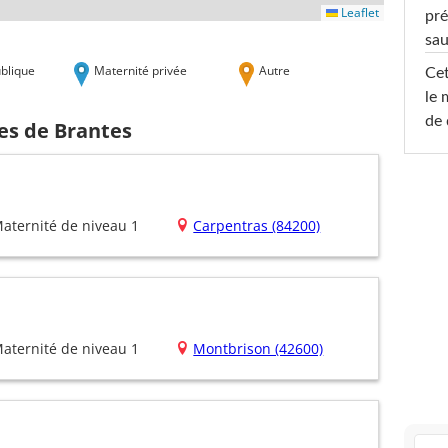
Leaflet
pré
sa
blique
Maternité privée
Autre
Cet
le 
de 
es de Brantes
aternité de niveau 1
Carpentras (84200)
aternité de niveau 1
Montbrison (42600)