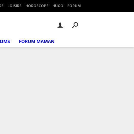
RS
LOISIRS
HOROSCOPE
HUGO
FORUM
NOMS
FORUM MAMAN