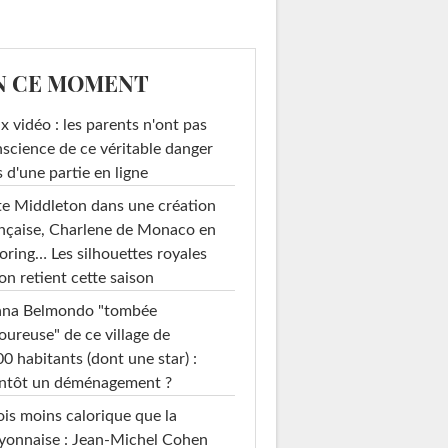
N CE MOMENT
x vidéo : les parents n'ont pas
science de ce véritable danger
s d'une partie en ligne
e Middleton dans une création
nçaise, Charlene de Monaco en
loring… Les silhouettes royales
on retient cette saison
ana Belmondo "tombée
ureuse" de ce village de
0 habitants (dont une star) :
entôt un déménagement ?
ois moins calorique que la
yonnaise : Jean-Michel Cohen