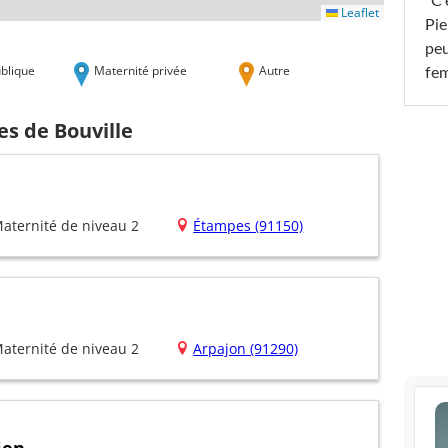
"C'
Leaflet
Pie
peu
blique
Maternité privée
Autre
fe
es de Bouville
aternité de niveau 2
Étampes (91150)
aternité de niveau 2
Arpajon (91290)