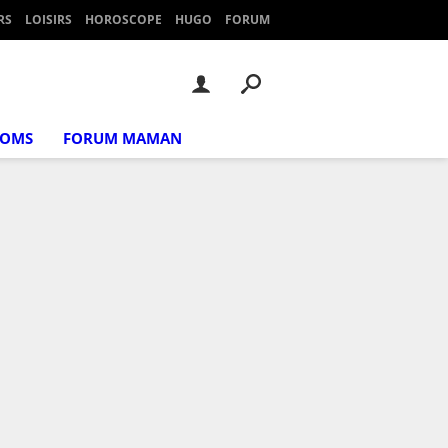
RS
LOISIRS
HOROSCOPE
HUGO
FORUM
NOMS
FORUM MAMAN