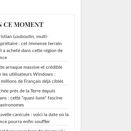
N CE MOMENT
istian Louboutin, multi-
priétaire : cet immense terrain
il a acheté dans cette région de
ance
te arnaque massive et crédible
e les utilisateurs Windows :
 millions de Français déjà ciblés
hée près de la Terre depuis
ans : cette "quasi-lune" fascine
 astronomes
velle canicule : voici la date où la
nce pourra enfin souffler