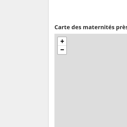
Carte des maternités près
+
−