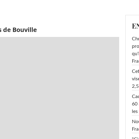
E
 de Bouville
Chr
pro
qu'
Fr
Cet
vis
2,5
Cac
60 
les
Nou
Fra