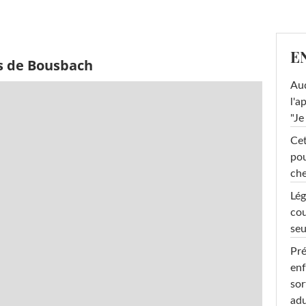
E
s de Bousbach
Au
l'a
"Je
Cet
pou
che
Lég
cou
seu
Pré
enf
sor
adu