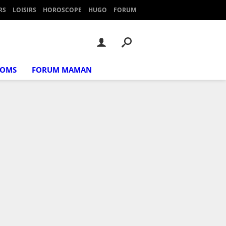
RS
LOISIRS
HOROSCOPE
HUGO
FORUM
NOMS
FORUM MAMAN