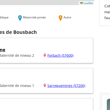
Leaflet
Cet
mai
blique
Maternité privée
Autre
fau
hes de Bousbach
ine
aternité de niveau 2
Forbach (57600)
aternité de niveau 1
Sarreguemines (57200)