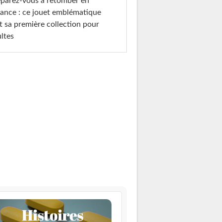
parez-vous à retomber en
ance : ce jouet emblématique
t sa première collection pour
ltes