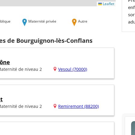
Pré
Leaflet
enf
sor
blique
Maternité privée
Autre
adu
es de Bourguignon-lès-Conflans
aône
aternité de niveau 2
Vesoul (70000)
t
aternité de niveau 2
Remiremont (88200)