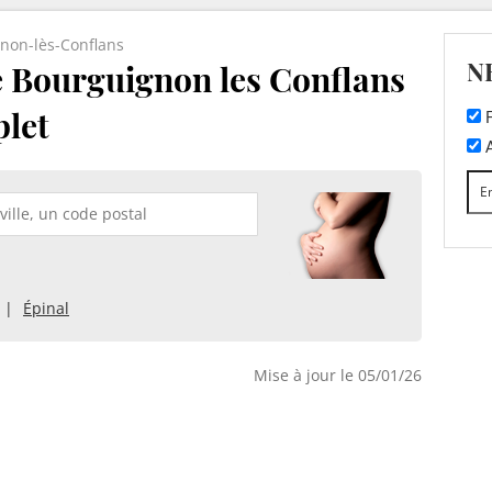
non-lès-Conflans
N
e Bourguignon les Conflans
plet
F
A
Épinal
Mise à jour le 05/01/26