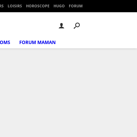
RS
LOISIRS
HOROSCOPE
HUGO
FORUM
NOMS
FORUM MAMAN