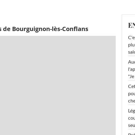
E
s de Bourguignon-lès-Conflans
C'e
plu
sal
Au
l'a
"Je
Cet
pou
che
Lég
cou
seu