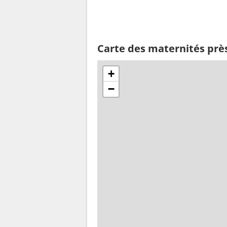
Carte des maternités près
+
−