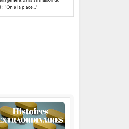
énagement dans sa maison du
 : "On a la place..."