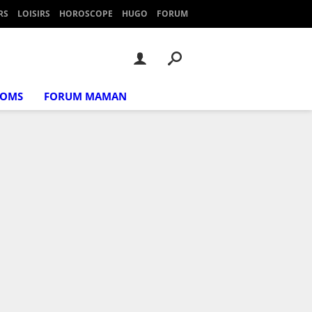
RS
LOISIRS
HOROSCOPE
HUGO
FORUM
NOMS
FORUM MAMAN