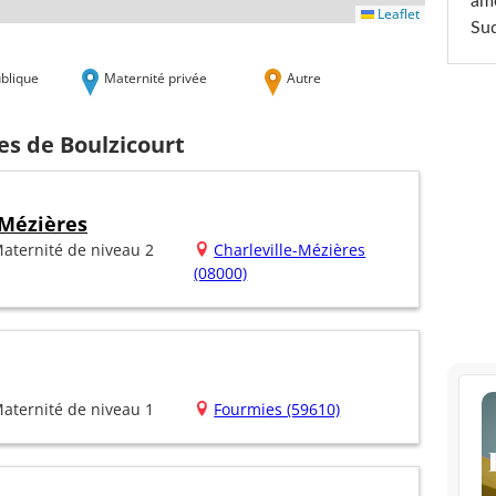
am
Leaflet
Sud
blique
Maternité privée
Autre
es de Boulzicourt
 Mézières
aternité de niveau 2
Charleville-Mézières
(08000)
aternité de niveau 1
Fourmies (59610)