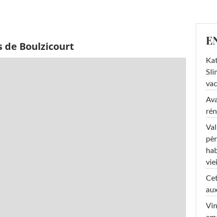
E
 de Boulzicourt
Kat
Sli
va
Ava
rén
Val
pèr
hab
viei
Cet
aux
Vin