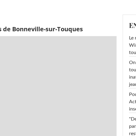
E
s de Bonneville-sur-Touques
Le 
Win
tou
On 
tou
ina
jea
Pou
Act
ins
"De
par
res