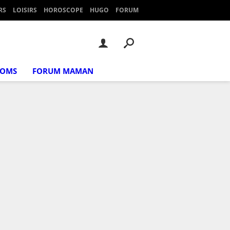
RS
LOISIRS
HOROSCOPE
HUGO
FORUM
NOMS
FORUM MAMAN