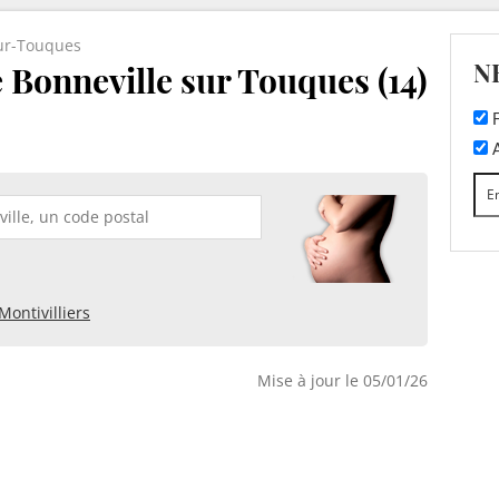
sur-Touques
N
 Bonneville sur Touques (14)
F
A
Montivilliers
Mise à jour le 05/01/26