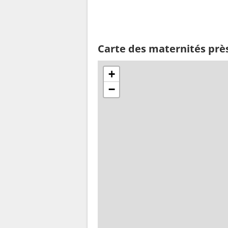
Carte des maternités près
+
−