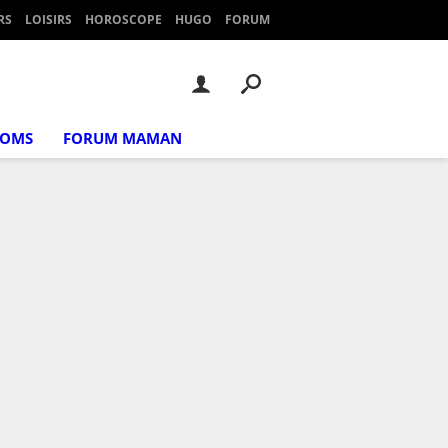
RS
LOISIRS
HOROSCOPE
HUGO
FORUM
NOMS
FORUM MAMAN