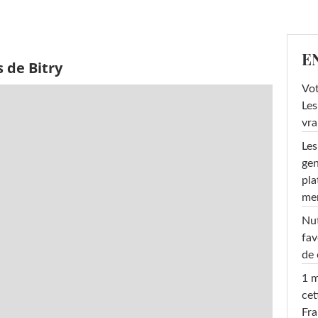
E
 de Bitry
Vot
Les
vra
Les
gen
pla
men
Nut
fav
de 
1 m
cet
Fra