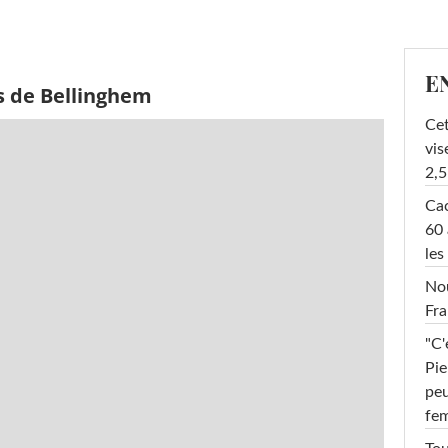
E
s de Bellinghem
Cet
vis
2,5
Cac
60 
les
Nou
Fra
"C'
Pie
peu
fe