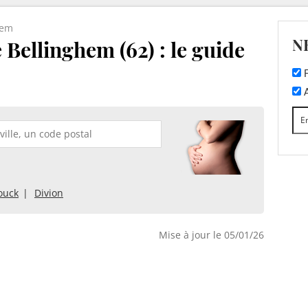
hem
N
 Bellinghem (62) : le guide
F
A
ouck
Divion
Mise à jour le 05/01/26