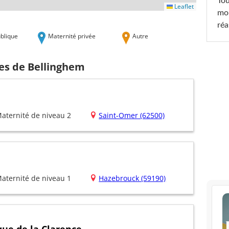
Tou
Leaflet
mob
réa
blique
Maternité privée
Autre
hes de Bellinghem
aternité de niveau 2
Saint-Omer (62500)
aternité de niveau 1
Hazebrouck (59190)