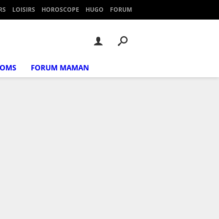
RS
LOISIRS
HOROSCOPE
HUGO
FORUM
NOMS
FORUM MAMAN