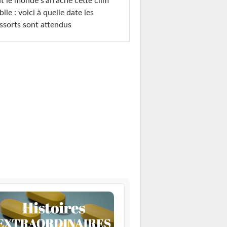
t le monde s'arrache cette clim
ile : voici à quelle date les
ssorts sont attendus