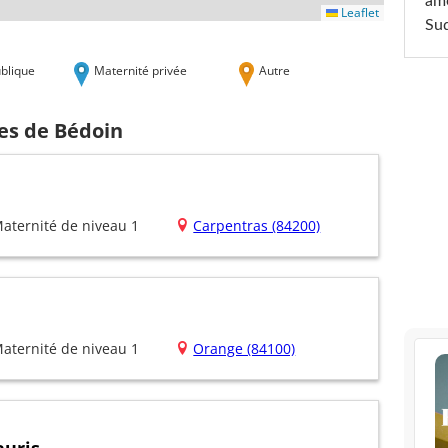
am
Leaflet
Sud
blique
Maternité privée
Autre
hes de Bédoin
aternité de niveau 1
Carpentras (84200)
aternité de niveau 1
Orange (84100)