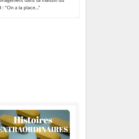
énagement dans sa maison du
 : "On a la place..."