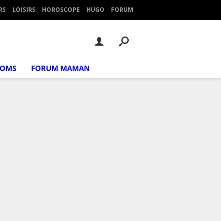
RS
LOISIRS
HOROSCOPE
HUGO
FORUM
NOMS
FORUM MAMAN