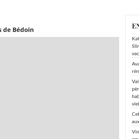
E
s de Bédoin
Kat
Sli
va
Ava
rén
Val
pèr
hab
viei
Cet
aux
Vin