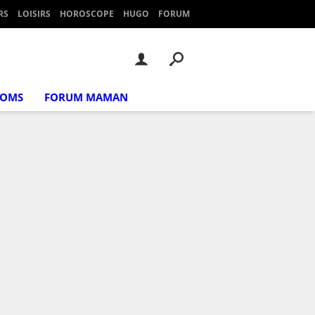
RS
LOISIRS
HOROSCOPE
HUGO
FORUM
NOMS
FORUM MAMAN