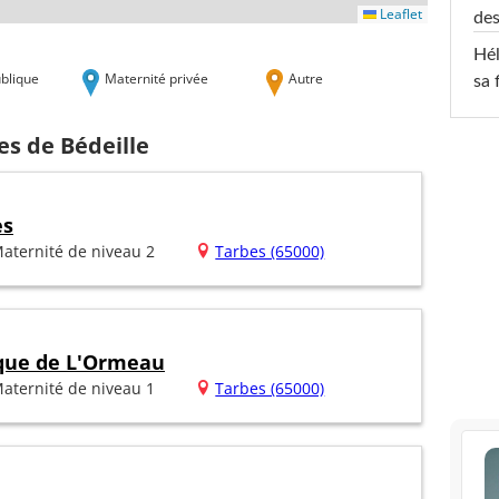
Leaflet
des
Hél
blique
Maternité privée
Autre
sa 
es de Bédeille
es
aternité de niveau 2
Tarbes (65000)
ique de L'Ormeau
aternité de niveau 1
Tarbes (65000)