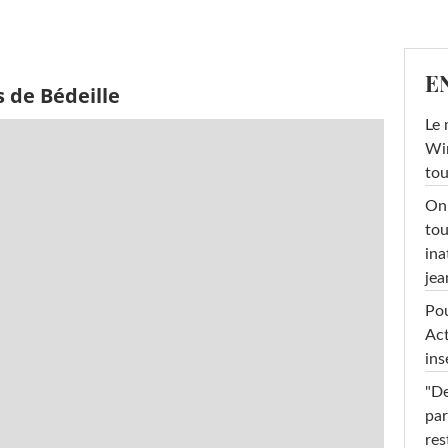
E
 de Bédeille
Le 
Win
tou
On 
tou
ina
jea
Pou
Act
ins
"De
par
res