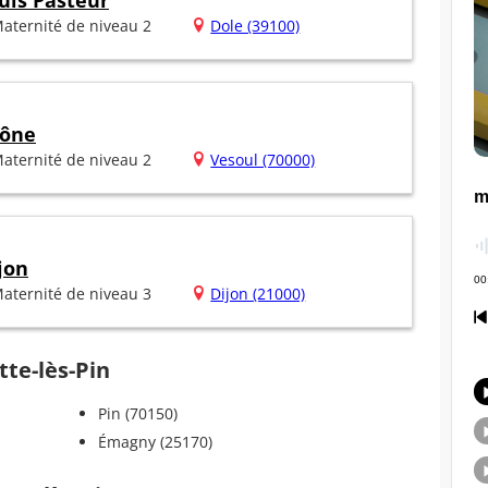
uis Pasteur
aternité de niveau 2
Dole (39100)
aône
aternité de niveau 2
Vesoul (70000)
jon
aternité de niveau 3
Dijon (21000)
tte-lès-Pin
Pin (70150)
Émagny (25170)