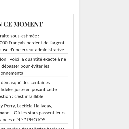
N CE MOMENT
raite sous-estimée :
000 Français perdent de l'argent
ause d'une erreur administrative
on : voici la quantité exacte à ne
 dépasser pour éviter les
llonnements
i démasqué des centaines
nfidèles juste en posant cette
stion : c'est infaillible
y Perry, Laeticia Hallyday,
mane... Où les stars passent leurs
cances d'été ? PHOTOS