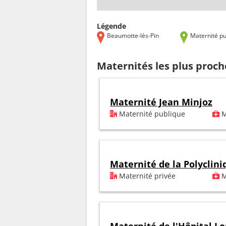
Légende
Beaumotte-lès-Pin
Maternité pu
Maternités les plus proc
Maternité Jean Minjoz
Maternité publique
M
Maternité de la Polyclin
Maternité privée
M