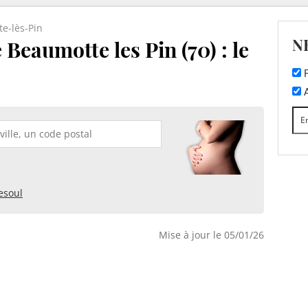
e-lès-Pin
N
Beaumotte les Pin (70) : le
F
A
esoul
Mise à jour le 05/01/26