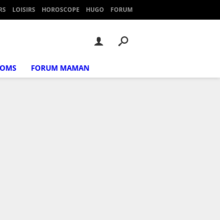
RS
LOISIRS
HOROSCOPE
HUGO
FORUM
NOMS
FORUM MAMAN