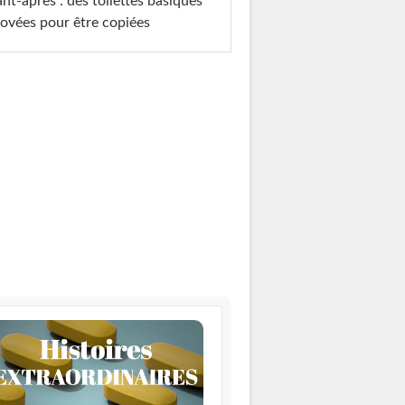
nt-après : des toilettes basiques
ovées pour être copiées