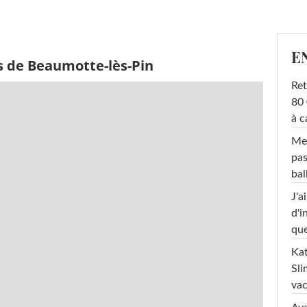
E
s de Beaumotte-lès-Pin
Ret
80 
à c
Mel
pas
ba
J'a
d'i
que
Kat
Sli
va