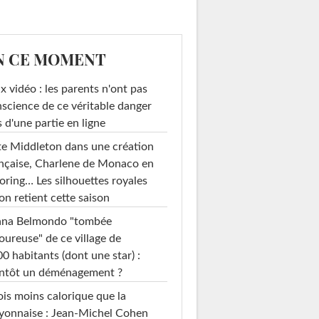
N CE MOMENT
x vidéo : les parents n'ont pas
science de ce véritable danger
s d'une partie en ligne
e Middleton dans une création
nçaise, Charlene de Monaco en
loring… Les silhouettes royales
on retient cette saison
ana Belmondo "tombée
ureuse" de ce village de
0 habitants (dont une star) :
entôt un déménagement ?
ois moins calorique que la
yonnaise : Jean-Michel Cohen