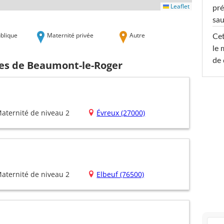
Leaflet
pré
sa
blique
Maternité privée
Autre
Cet
le 
de 
hes de Beaumont-le-Roger
aternité de niveau 2
Évreux (27000)
aternité de niveau 2
Elbeuf (76500)