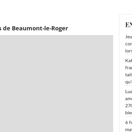
E
s de Beaumont-le-Roger
Jeu
con
lor
Kat
fra
tai
qu'
Lu
amo
270
bi
6 f
ma