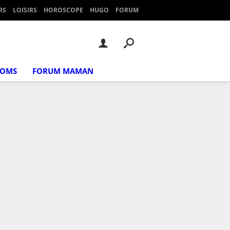
RS
LOISIRS
HOROSCOPE
HUGO
FORUM
NOMS
FORUM MAMAN