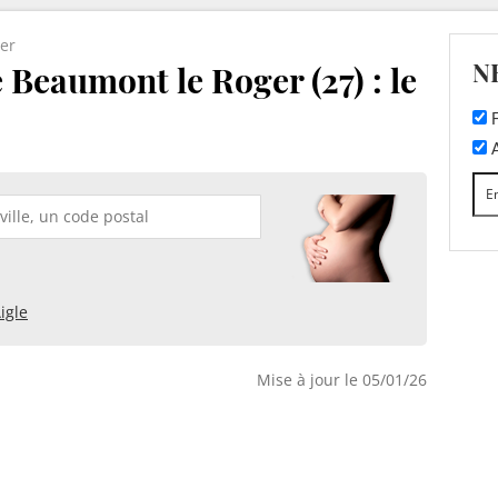
er
N
 Beaumont le Roger (27) : le
F
A
Aigle
Mise à jour le 05/01/26