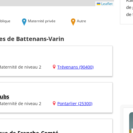
Ka
Leaflet
de 
de 
blique
Maternité privée
Autre
hes de Battenans-Varin
aternité de niveau 2
Trévenans (90400)
oubs
aternité de niveau 2
Pontarlier (25300)