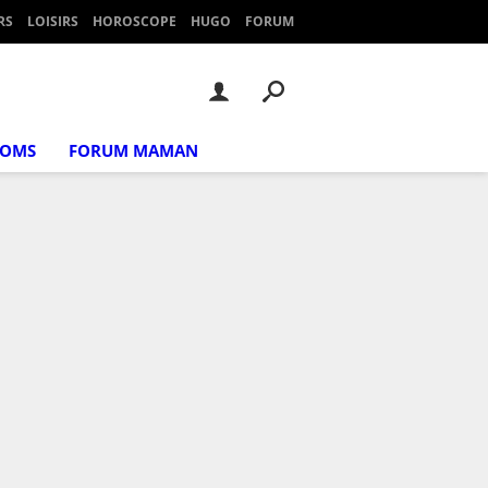
RS
LOISIRS
HOROSCOPE
HUGO
FORUM
NOMS
FORUM MAMAN