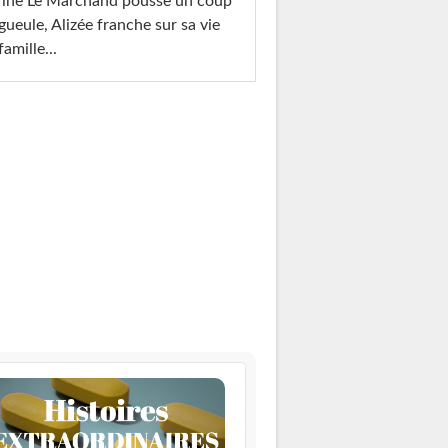
rine Le Marchand pousse un coup
gueule, Alizée franche sur sa vie
famille...