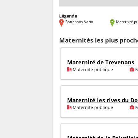
Légende
Battenans-Varin
Maternité pu
Maternités les plus proc
Maternité de Trevenans
Maternité publique
M
Maternité les rives du D
Maternité publique
M