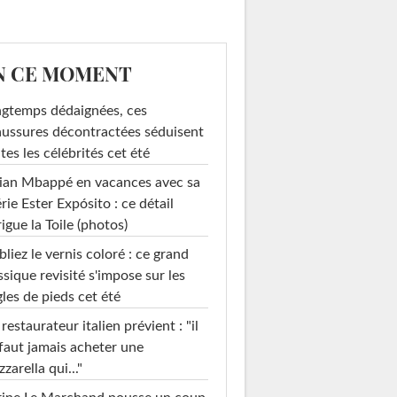
N CE MOMENT
gtemps dédaignées, ces
ussures décontractées séduisent
tes les célébrités cet été
ian Mbappé en vacances avec sa
rie Ester Expósito : ce détail
rigue la Toile (photos)
liez le vernis coloré : ce grand
ssique revisité s'impose sur les
les de pieds cet été
restaurateur italien prévient : "il
faut jamais acheter une
zarella qui..."