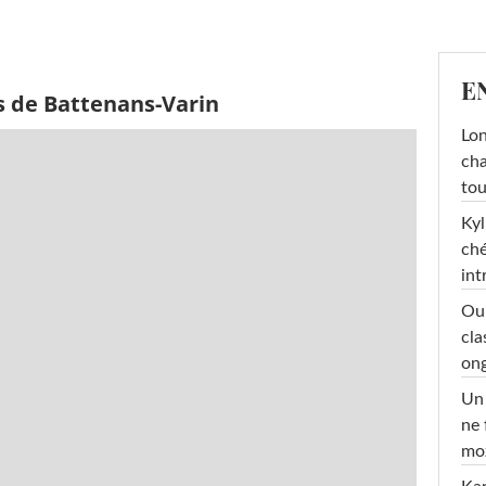
E
s de Battenans-Varin
Lon
cha
tou
Kyl
ché
int
Oub
cla
ong
Un 
ne 
moz