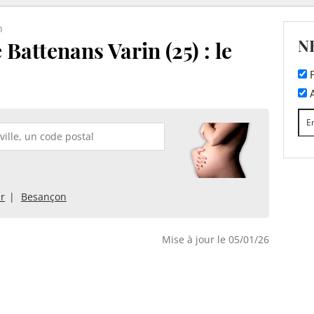
n
N
Battenans Varin (25) : le
F
A
er
Besançon
Mise à jour le 05/01/26