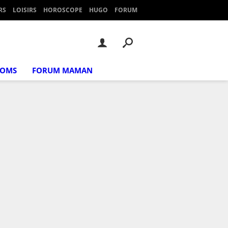
RS
LOISIRS
HOROSCOPE
HUGO
FORUM
NOMS
FORUM MAMAN