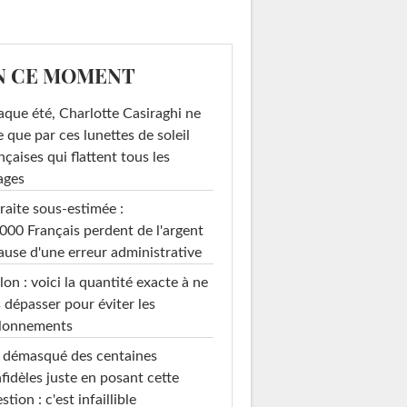
N CE MOMENT
que été, Charlotte Casiraghi ne
e que par ces lunettes de soleil
nçaises qui flattent tous les
ages
raite sous-estimée :
000 Français perdent de l'argent
ause d'une erreur administrative
on : voici la quantité exacte à ne
 dépasser pour éviter les
llonnements
i démasqué des centaines
nfidèles juste en posant cette
stion : c'est infaillible