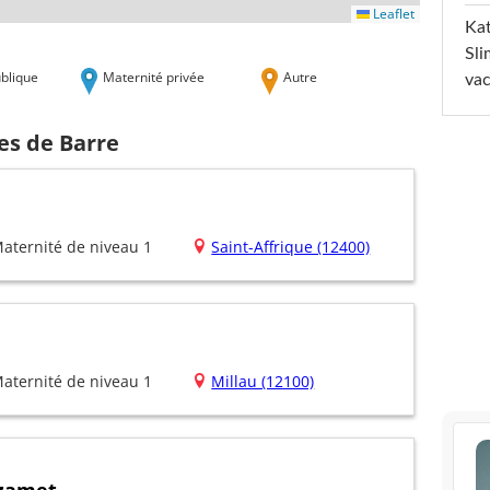
Leaflet
Kat
Sli
blique
Maternité privée
Autre
va
es de Barre
aternité de niveau 1
Saint-Affrique (12400)
aternité de niveau 1
Millau (12100)