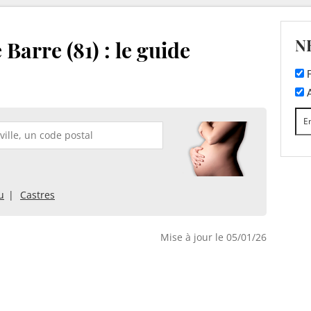
N
Barre (81) : le guide
F
A
u
Castres
Mise à jour le 05/01/26