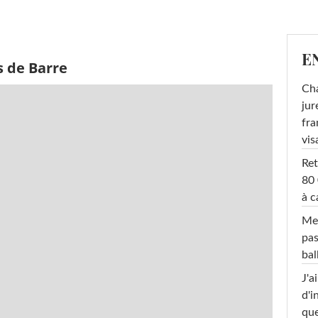
E
s de Barre
Cha
jur
fra
vis
Ret
80 
à c
Mel
pas
ba
J'a
d'i
que