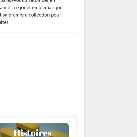
parez-vous à retomber en
ance : ce jouet emblématique
t sa première collection pour
ltes