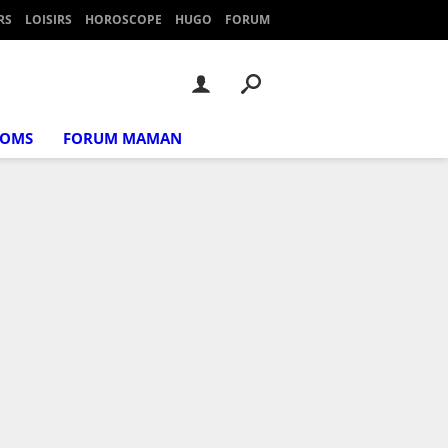
RS
LOISIRS
HOROSCOPE
HUGO
FORUM
NOMS
FORUM MAMAN