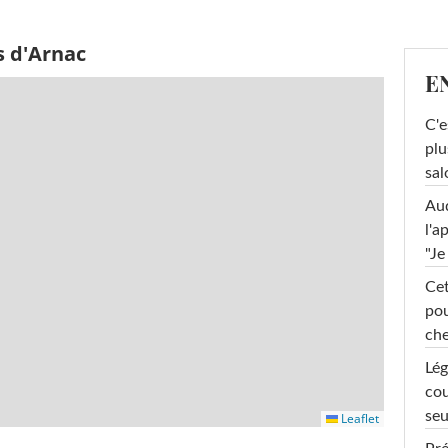
s d'Arnac
E
C'e
plu
sal
Au
l'a
"Je
Cet
pou
che
Lég
cou
seu
Leaflet