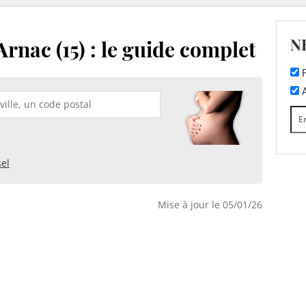
N
rnac (15) : le guide complet
F
A
el
Mise à jour le 05/01/26