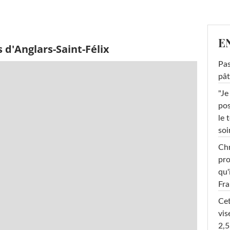
E
 d'Anglars-Saint-Félix
Pas
pât
"Je
pos
le 
soi
Chr
pro
qu'
Fr
Cet
vis
2,5