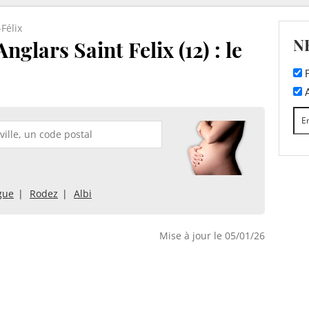
Félix
N
nglars Saint Felix (12) : le
F
A
gue
Rodez
Albi
Mise à jour le 05/01/26