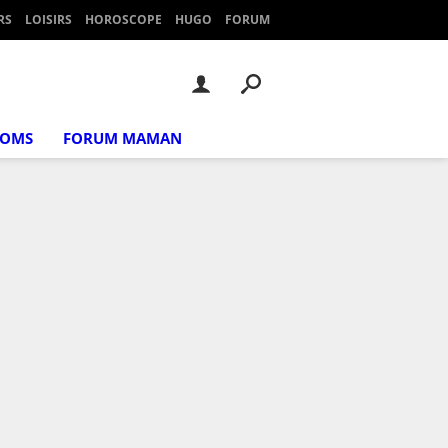
RS
LOISIRS
HOROSCOPE
HUGO
FORUM
NOMS
FORUM MAMAN