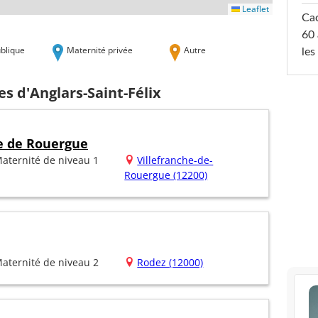
Leaflet
Cac
60 
blique
Maternité privée
Autre
les
es d'Anglars-Saint-Félix
e de Rouergue
aternité de niveau 1
Villefranche-de-
Rouergue (12200)
aternité de niveau 2
Rodez (12000)