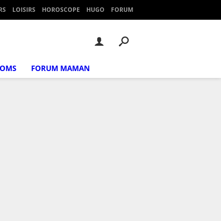
RS
LOISIRS
HOROSCOPE
HUGO
FORUM
NOMS
FORUM MAMAN