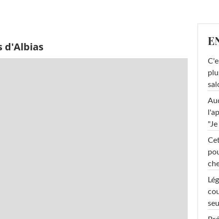
E
 d'Albias
C'e
plu
sal
Au
l'a
"Je
Cet
pou
che
Lég
cou
seu