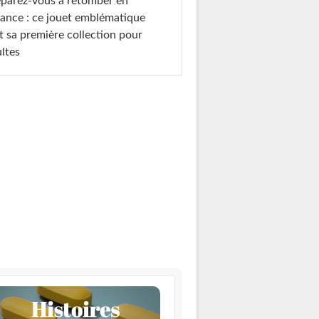
parez-vous à retomber en
ance : ce jouet emblématique
t sa première collection pour
ltes