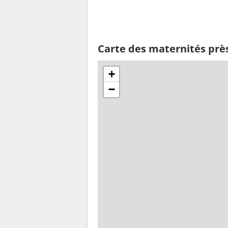
Carte des maternités près
+
−