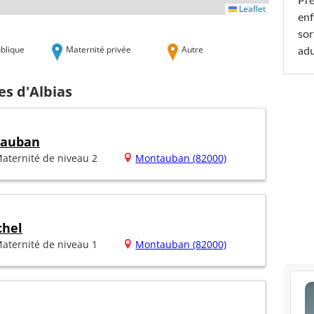
Pré
Leaflet
enf
sor
blique
Maternité privée
Autre
adu
es d'Albias
tauban
aternité de niveau 2
Montauban (82000)
chel
aternité de niveau 1
Montauban (82000)