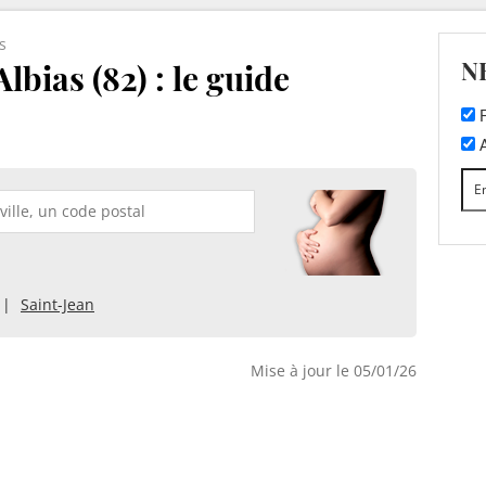
s
N
lbias (82) : le guide
F
A
Saint-Jean
Mise à jour le 05/01/26