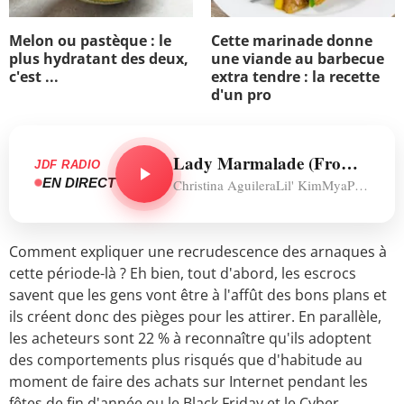
Melon ou pastèque : le
Cette marinade donne
plus hydratant des deux,
une viande au barbecue
c'est ...
extra tendre : la recette
d'un pro
Lady Marmalade (From "Moulin Rouge" Soundtrack)
JDF RADIO
EN DIRECT
Christina AguileraLil' KimMyaP!nk
Comment expliquer une recrudescence des arnaques à
cette période-là ? Eh bien, tout d'abord, les escrocs
savent que les gens vont être à l'affût des bons plans et
ils créent donc des pièges pour les attirer. En parallèle,
les acheteurs sont 22 % à reconnaître qu'ils adoptent
des comportements plus risqués que d'habitude au
moment de faire des achats sur Internet pendant les
fêtes de fin d'année ou le Black Friday et le Cyber