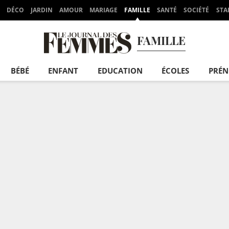
DÉCO
JARDIN
AMOUR
MARIAGE
FAMILLE
SANTÉ
SOCIÉTÉ
STA
FAMILLE
BÉBÉ
ENFANT
EDUCATION
ÉCOLES
PRÉ