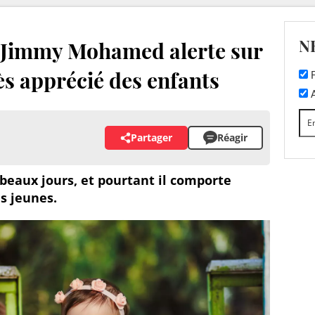
N
 : Jimmy Mohamed alerte sur
rès apprécié des enfants
F
A
Partager
Réagir
x beaux jours, et pourtant il comporte
us jeunes.