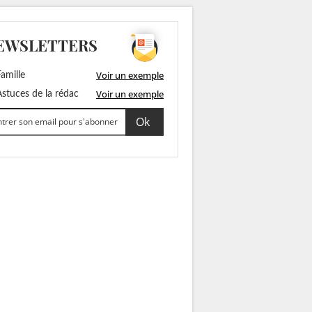
EWSLETTERS
Voir un exemple
amille
Voir un exemple
stuces de la rédac