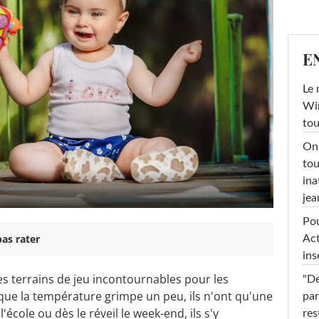
E
Le 
Win
tou
On 
tou
ina
jea
Pou
as rater
Act
ins
es terrains de jeu incontournables pour les
"De
et que la température grimpe un peu, ils n'ont qu'une
par
l'école ou dès le réveil le week-end, ils s'y
res