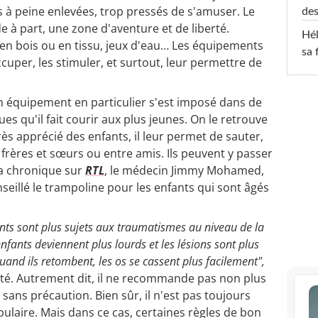
s à peine enlevées, trop pressés de s'amuser. Le
des
e à part, une zone d'aventure et de liberté.
Hél
en bois ou en tissu, jeux d'eau… Les équipements
sa 
ccuper, les stimuler, et surtout, leur permettre de
un équipement en particulier s'est imposé dans de
es qu'il fait courir aux plus jeunes. On le retrouve
ès apprécié des enfants, il leur permet de sauter,
 frères et sœurs ou entre amis. Ils peuvent y passer
sa chronique sur
RTL
, le médecin Jimmy Mohamed,
seillé le trampoline pour les enfants qui sont âgés
ants sont plus sujets aux traumatismes au niveau de la
enfants deviennent plus lourds et les lésions sont plus
quand ils retombent, les os se cassent plus facilement",
nté. Autrement dit, il ne recommande pas non plus
sans précaution. Bien sûr, il n'est pas toujours
pulaire. Mais dans ce cas, certaines règles de bon