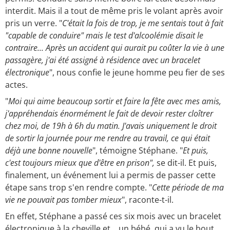
interdit. Mais il a tout de même pris le volant après avoir
pris un verre. "
C'était la fois de trop, je me sentais tout à fait
"capable de conduire" mais le test d'alcoolémie disait le
contraire... Après un accident qui aurait pu coûter la vie à une
passagère, j'ai été assigné à résidence avec un bracelet
électronique
", nous confie le jeune homme peu fier de ses
actes.
"
Moi qui aime beaucoup sortir et faire la fête avec mes amis,
j'appréhendais énormément le fait de devoir rester cloîtrer
chez moi, de 19h à 6h du matin. J'avais uniquement le droit
de sortir la journée pour me rendre au travail, ce qui était
déjà une bonne nouvelle
", témoigne Stéphane. "
Et puis,
c'est toujours mieux que d'être en prison",
se dit-il. Et puis,
finalement, un événement lui a permis de passer cette
étape sans trop s'en rendre compte. "
Cette période de ma
vie ne pouvait pas tomber mieux
", raconte-t-il.
En effet, Stéphane a passé ces six mois avec un bracelet
électronique à la cheville et... un bébé, qui a vu le bout