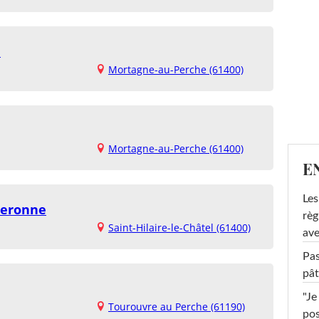
d
Mortagne-au-Perche (61400)
Mortagne-au-Perche (61400)
E
Les
 Ceronne
règ
Saint-Hilaire-le-Châtel (61400)
ave
Pas
pât
"Je
Tourouvre au Perche (61190)
pos