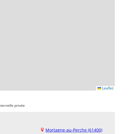
Leaflet
ternelle privée
Mortagne-au-Perche (61400)