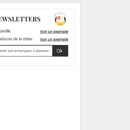
EWSLETTERS
Voir un exemple
amille
Voir un exemple
stuces de la rédac