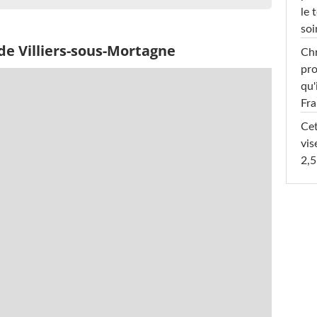
le 
soi
de Villiers-sous-Mortagne
Chr
pro
qu'
Fr
Cet
vis
2,5