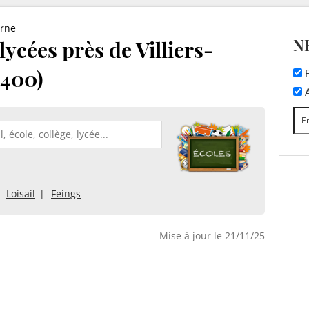
rne
N
 lycées près de Villiers-
1400)
F
A
Loisail
Feings
Mise à jour le 21/11/25