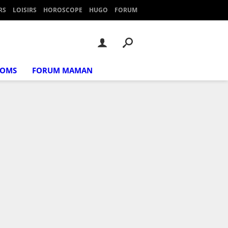
RS
LOISIRS
HOROSCOPE
HUGO
FORUM
NOMS
FORUM MAMAN