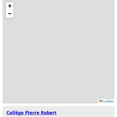
+
−
Leaflet
Collège Pierre Robert