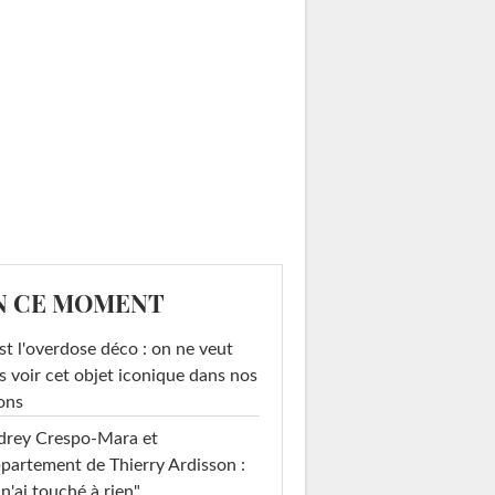
N CE MOMENT
st l'overdose déco : on ne veut
s voir cet objet iconique dans nos
ons
drey Crespo-Mara et
ppartement de Thierry Ardisson :
 n'ai touché à rien"