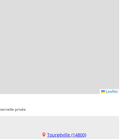
Leaflet
ternelle privée
Tourgéville (14800)