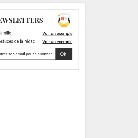
EWSLETTERS
Voir un exemple
amille
Voir un exemple
stuces de la rédac