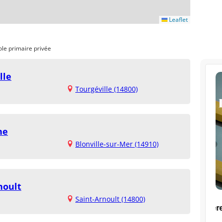
Leaflet
ole primaire privée
lle
Tourgéville (14800)
ne
Blonville-sur-Mer (14910)
noult
Saint-Arnoult (14800)