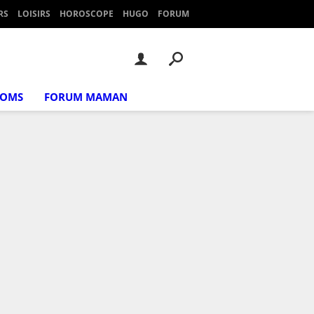
RS
LOISIRS
HOROSCOPE
HUGO
FORUM
NOMS
FORUM MAMAN