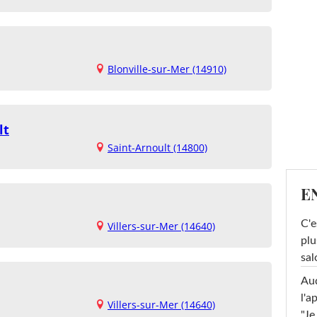
Blonville-sur-Mer (14910)
lt
Saint-Arnoult (14800)
E
C'e
Villers-sur-Mer (14640)
plu
sal
Au
l'a
Villers-sur-Mer (14640)
"Je