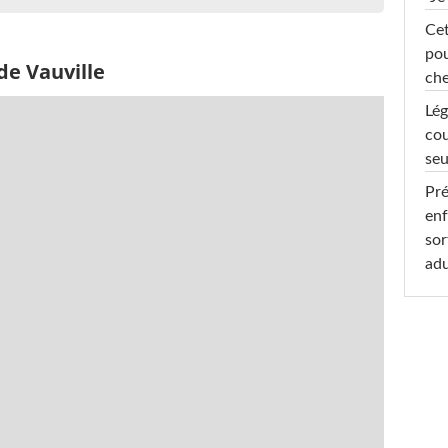
Cet
pou
de Vauville
che
Lég
cou
seu
Pré
enf
sor
adu