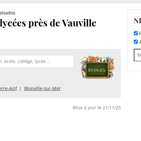
alvados
N
 lycées près de Vauville
F
A
erre-Azif
Blonville-sur-Mer
Mise à jour le 21/11/25