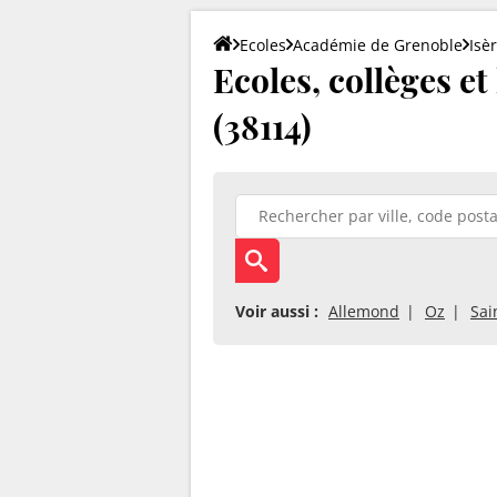
Ecoles
Académie de Grenoble
Isè
Ecoles, collèges et
(38114)
Voir aussi :
Allemond
Oz
Sai