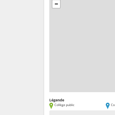
−
Légende
Collège public
Co