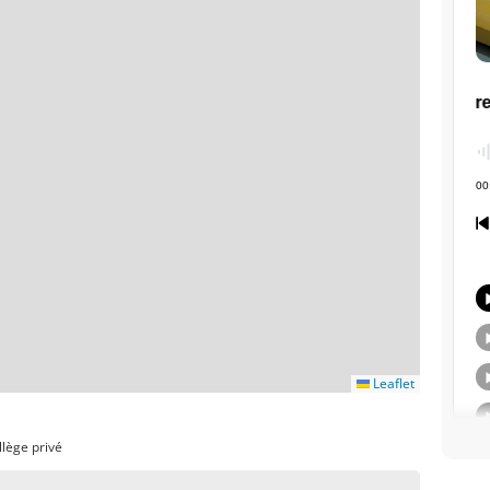
Leaflet
llège privé