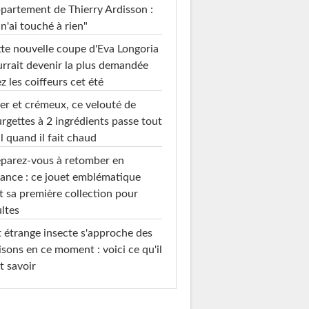
ppartement de Thierry Ardisson :
 n'ai touché à rien"
te nouvelle coupe d'Eva Longoria
rrait devenir la plus demandée
z les coiffeurs cet été
er et crémeux, ce velouté de
rgettes à 2 ingrédients passe tout
l quand il fait chaud
parez-vous à retomber en
ance : ce jouet emblématique
t sa première collection pour
ltes
 étrange insecte s'approche des
sons en ce moment : voici ce qu'il
t savoir