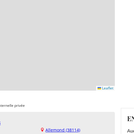
Leaflet
ternelle privée
E
s
Allemond (38114)
Au