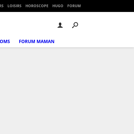
RS
LOISIRS
HOROSCOPE
HUGO
FORUM
NOMS
FORUM MAMAN