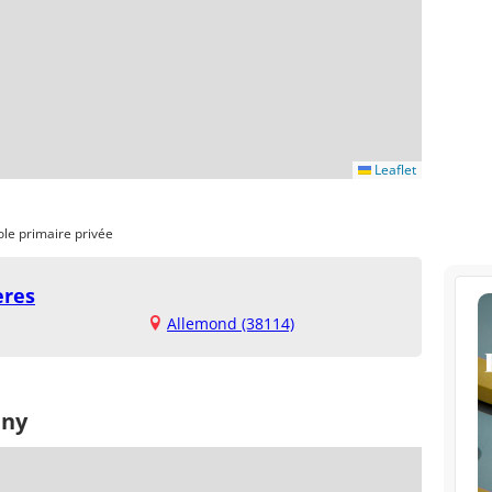
Leaflet
ole primaire privée
ères
Allemond (38114)
any