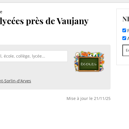
re
N
 lycées près de Vaujany
F
A
nt-Sorlin-d'Arves
Mise à jour le 21/11/25