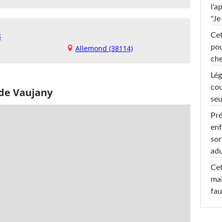
l'a
"Je
s
Cet
pou
Allemond (38114)
che
Lég
cou
 de Vaujany
seu
Pré
enf
sor
adu
Cet
mai
fau