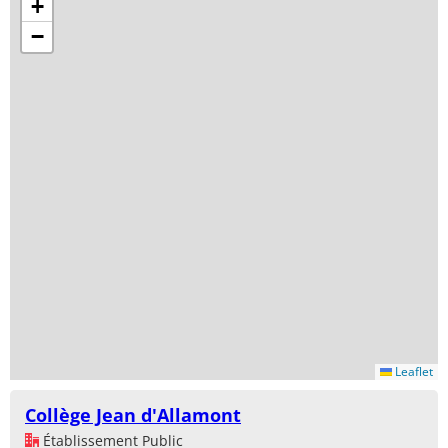
+
−
Leaflet
Collège Jean d'Allamont
Établissement Public