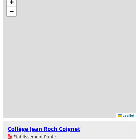
+
−
Leaflet
Collège Jean Roch Coignet
Établissement Public