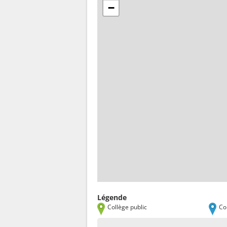
−
Légende
Collège public
Co