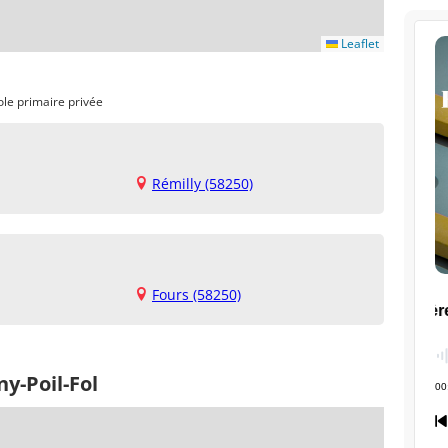
Leaflet
ole primaire privée
Rémilly (58250)
Fours (58250)
y-Poil-Fol