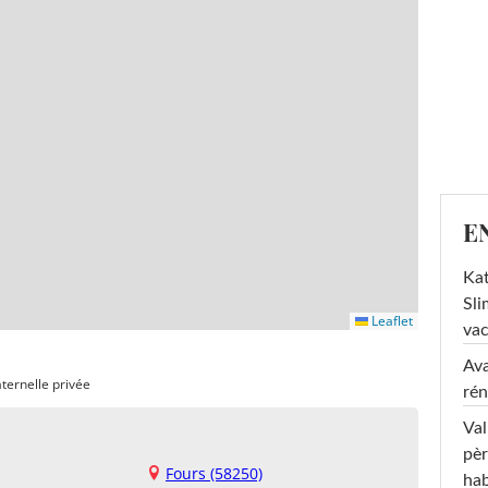
E
Kat
Sli
Leaflet
va
Ava
ternelle privée
rén
Val
pèr
Fours (58250)
hab