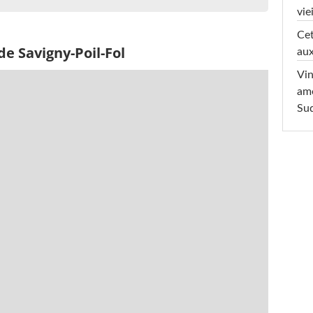
viei
Cet
de Savigny-Poil-Fol
aux
Vin
am
Sud