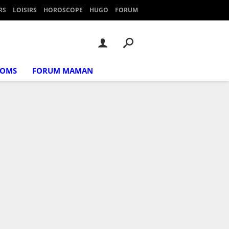
RS
LOISIRS
HOROSCOPE
HUGO
FORUM
NOMS
FORUM MAMAN