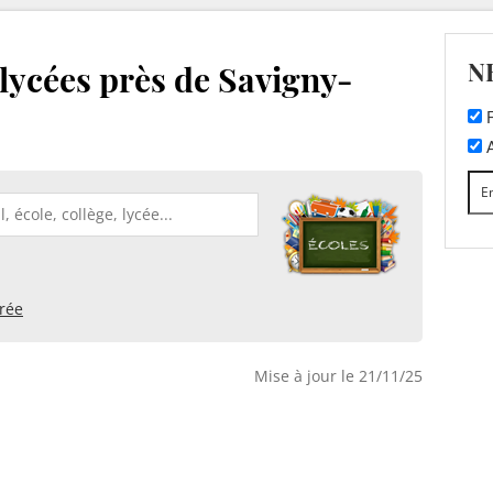
N
 lycées près de Savigny-
F
A
rée
Mise à jour le 21/11/25