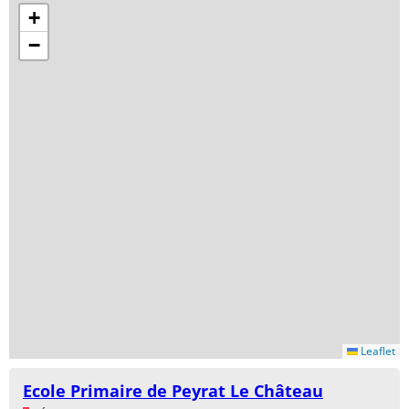
+
−
Leaflet
Ecole Primaire de Peyrat Le Château