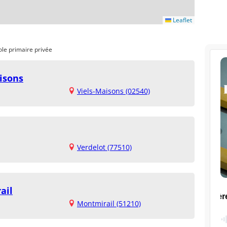
Leaflet
ole primaire privée
isons
Viels-Maisons (02540)
Verdelot (77510)
ail
Montmirail (51210)