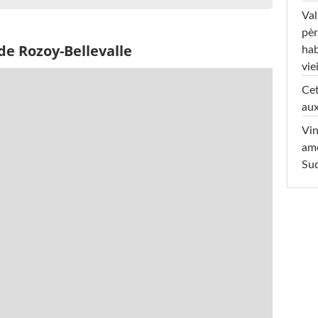
Val
pèr
de Rozoy-Bellevalle
hab
viei
Cet
aux
Vin
am
Sud