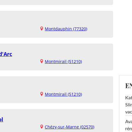
Montdauphin (77320)
d'Arc
Montmirail (51210)
E
Montmirail (51210)
Kat
Sli
va
ol
Ava
Chézy-sur-Marne (02570)
rén