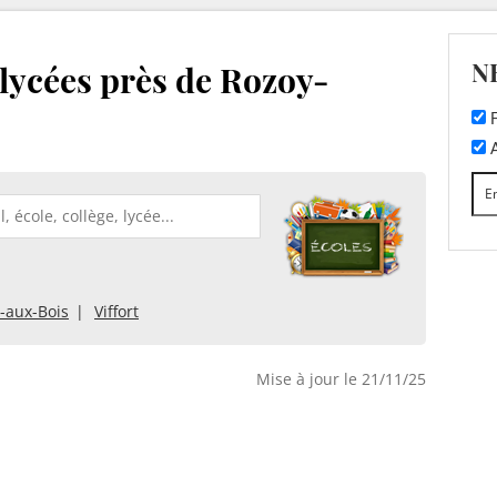
N
 lycées près de Rozoy-
F
A
e-aux-Bois
Viffort
Mise à jour le 21/11/25