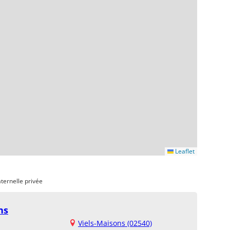
Leaflet
ternelle privée
ns
Viels-Maisons (02540)