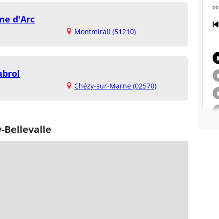
ne d'Arc
Montmirail (51210)
abrol
Chézy-sur-Marne (02570)
-Bellevalle