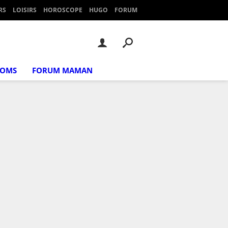
RS
LOISIRS
HOROSCOPE
HUGO
FORUM
NOMS
FORUM MAMAN