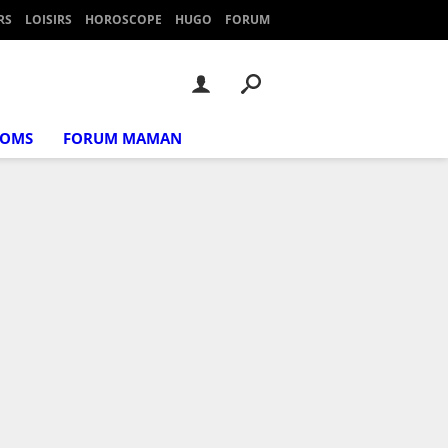
RS
LOISIRS
HOROSCOPE
HUGO
FORUM
NOMS
FORUM MAMAN