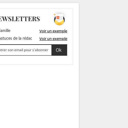
EWSLETTERS
Voir un exemple
amille
Voir un exemple
stuces de la rédac