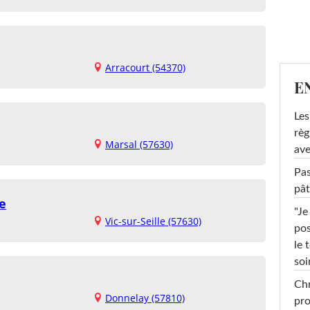
Arracourt (54370)
E
Les
règ
Marsal (57630)
ave
Pas
pât
le
"Je
Vic-sur-Seille (57630)
pos
le 
soi
Chr
Donnelay (57810)
pro