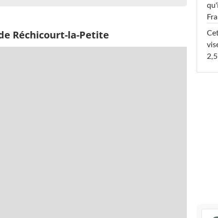
qu'
Fr
de Réchicourt-la-Petite
Cet
vis
2,5