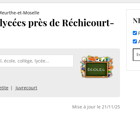
Meurthe-et-Moselle
N
t lycées près de Réchicourt-
F
A
tite
Juvrecourt
Mise à jour le 21/11/25