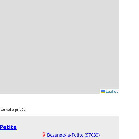
Leaflet
ternelle privée
Petite
Bezange-la-Petite (57630)