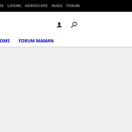
RS
LOISIRS
HOROSCOPE
HUGO
FORUM
NOMS
FORUM MAMAN