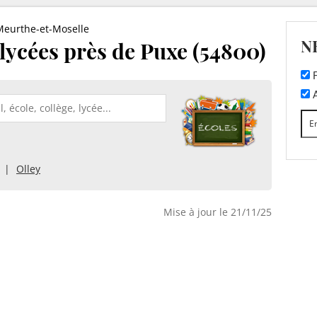
Meurthe-et-Moselle
N
 lycées près de Puxe (54800)
F
A
Olley
Mise à jour le 21/11/25