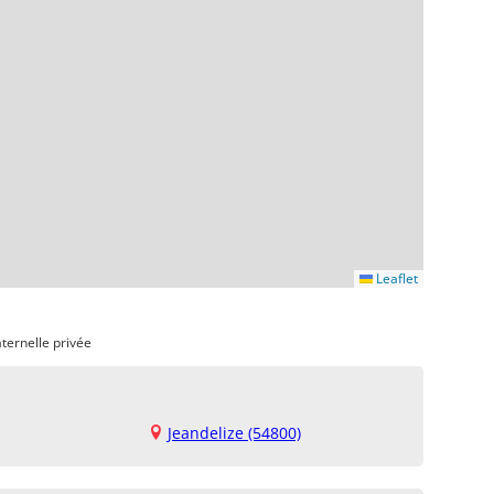
Leaflet
ternelle privée
Jeandelize (54800)