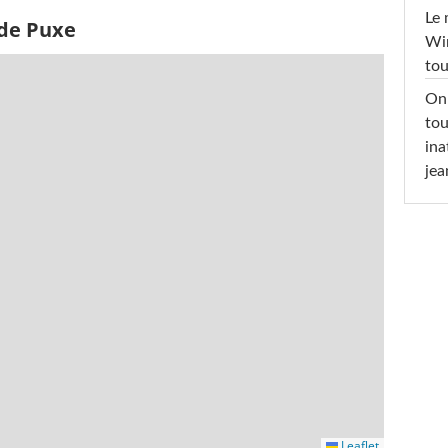
Le 
 de Puxe
Win
tou
On 
tou
ina
jea
Leaflet