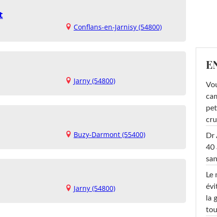
t
Conflans-en-Jarnisy (54800)
E
Jarny (54800)
Vou
cam
pet
cru
Buzy-Darmont (55400)
Dr 
40 
san
Le 
évi
Jarny (54800)
la 
tou