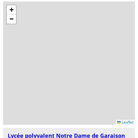
+
−
Leaflet
Lycée polyvalent Notre Dame de Garaison