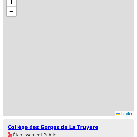
+
−
Leaflet
Collège des Gorges de La Truyère
Établissement Public