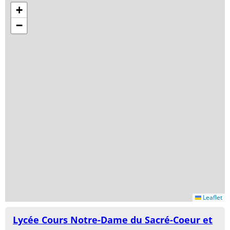
+
−
Leaflet
Lycée Cours Notre-Dame du Sacré-Coeur et