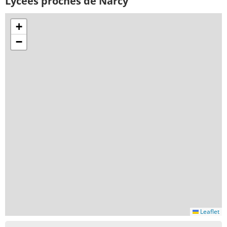
Lycées proches de Narcy
+
−
Leaflet