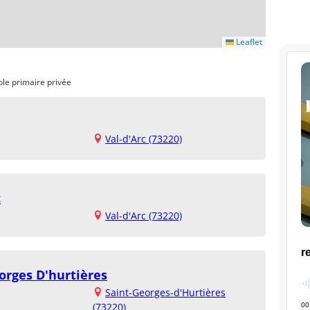
Leaflet
ole primaire privée
Val-d'Arc (73220)
c
Val-d'Arc (73220)
orges D'hurtières
Saint-Georges-d'Hurtières
(73220)