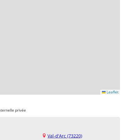
Leaflet
ternelle privée
Val-d'Arc (73220)