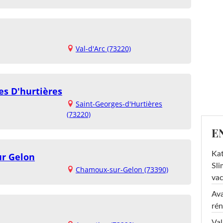
Val-d'Arc (73220)
es D'hurtières
Saint-Georges-d'Hurtières
(73220)
E
Kat
r Gelon
Sli
Chamoux-sur-Gelon (73390)
va
Ava
rén
Val