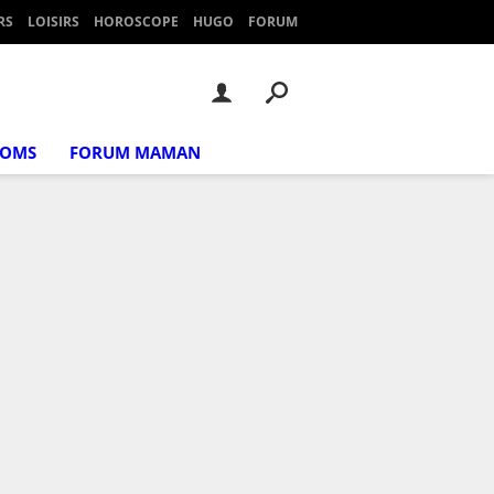
RS
LOISIRS
HOROSCOPE
HUGO
FORUM
NOMS
FORUM MAMAN