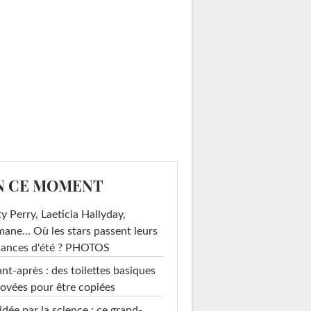
N CE MOMENT
y Perry, Laeticia Hallyday,
mane... Où les stars passent leurs
cances d'été ? PHOTOS
nt-après : des toilettes basiques
ovées pour être copiées
idée par la science : ce grand-