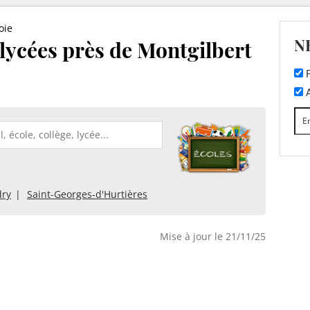
oie
N
t lycées près de Montgilbert
F
A
ry
Saint-Georges-d'Hurtières
Mise à jour le 21/11/25