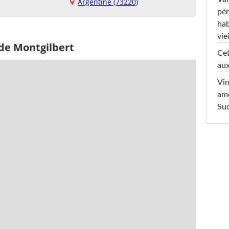
Argentine (73220)
pèr
hab
viei
 de Montgilbert
Cet
aux
Vin
am
Sud