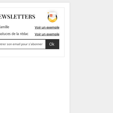
EWSLETTERS
Voir un exemple
amille
Voir un exemple
stuces de la rédac