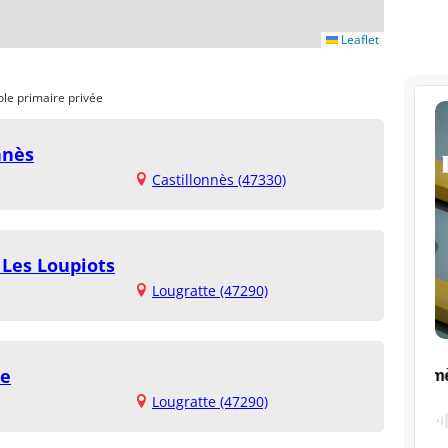
Leaflet
ole primaire privée
nnès
Castillonnès (47330)
 Les Loupiots
Lougratte (47290)
te
Lougratte (47290)