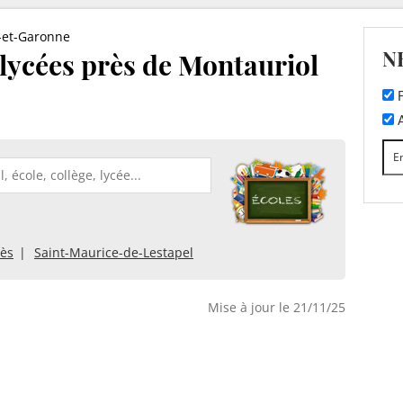
-et-Garonne
N
t lycées près de Montauriol
F
A
nès
Saint-Maurice-de-Lestapel
Mise à jour le 21/11/25