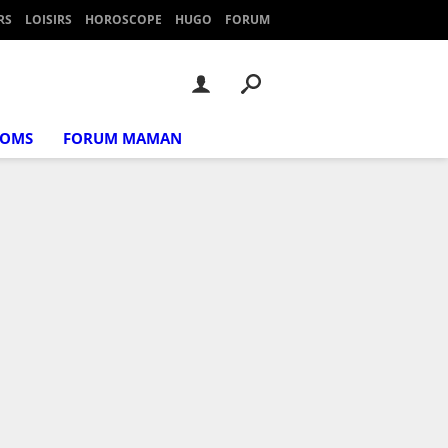
RS
LOISIRS
HOROSCOPE
HUGO
FORUM
NOMS
FORUM MAMAN