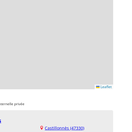
Leaflet
ternelle privée
s
Castillonnès (47330)