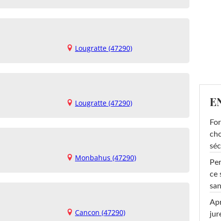
Lougratte (47290)
E
Lougratte (47290)
For
cho
séc
Monbahus (47290)
Per
ce 
san
Apr
Cancon (47290)
jur