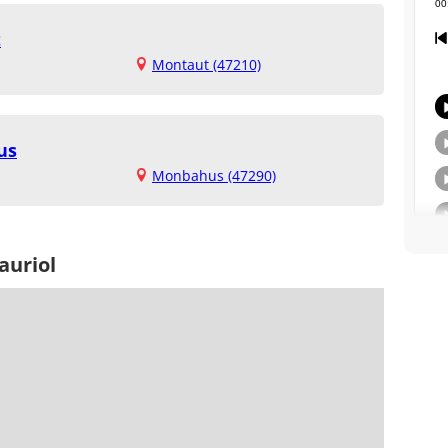
t
Montaut (47210)
us
Monbahus (47290)
auriol