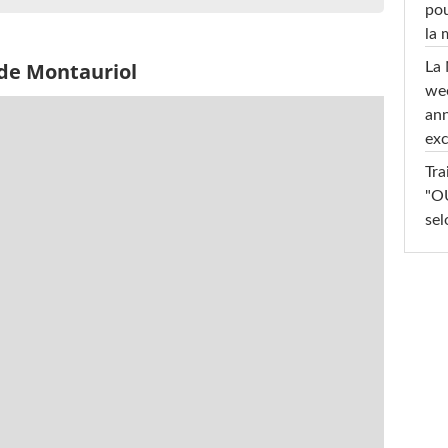
pou
la
 de Montauriol
La 
wee
ann
exc
Tra
"OU
sel