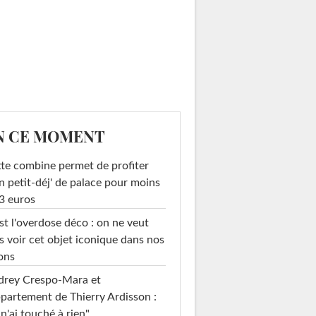
N CE MOMENT
te combine permet de profiter
n petit-déj' de palace pour moins
3 euros
st l'overdose déco : on ne veut
s voir cet objet iconique dans nos
ons
drey Crespo-Mara et
ppartement de Thierry Ardisson :
 n'ai touché à rien"