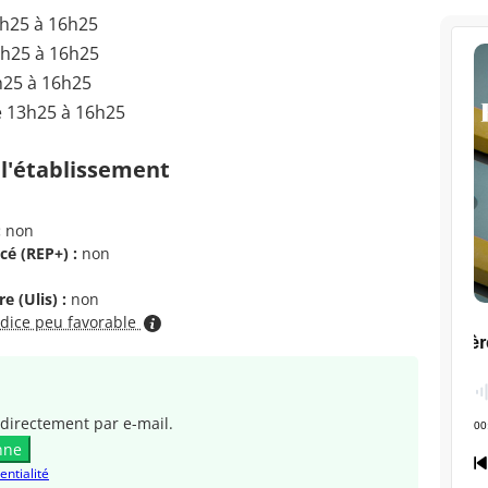
3h25 à 16h25
3h25 à 16h25
h25 à 16h25
e 13h25 à 16h25
 l'établissement
:
non
cé (REP+) :
non
e (Ulis) :
non
ndice peu favorable
directement par e-mail.
nne
entialité