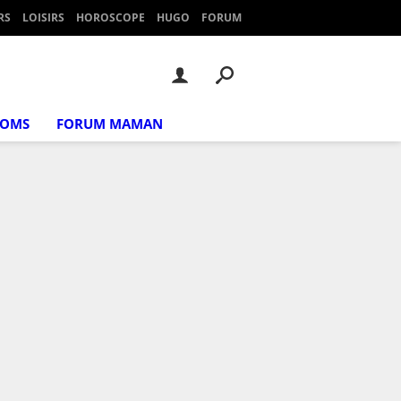
RS
LOISIRS
HOROSCOPE
HUGO
FORUM
NOMS
FORUM MAMAN