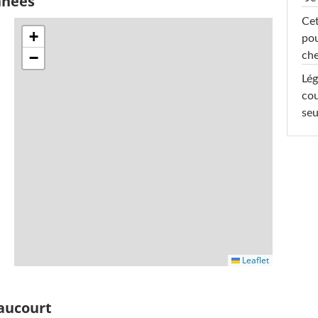
nnées
Cet
+
pou
−
che
Lég
cou
seu
Leaflet
aucourt