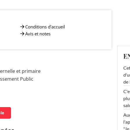
Conditions d'accueil
Avis et notes
E
Cet
rnelle et primaire
d'u
issement Public
de 
C'e
plu
sal
ole
Au
l'a
"Je