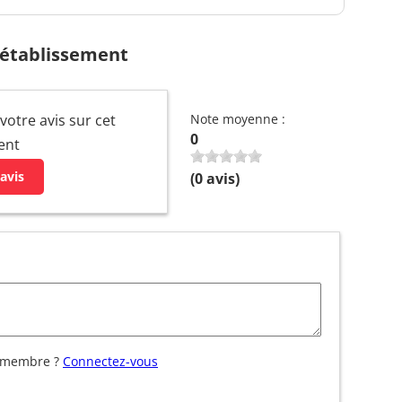
 établissement
otre avis sur cet
Note moyenne :
0
ent
avis
(
0
avis)
 membre ?
Connectez-vous