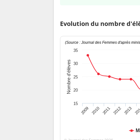
Evolution du nombre d'él
(Source : Journal des Femmes d'après minist
35
Nombre d'élèves
30
25
20
15
2009
2010
2011
2012
2013
20
M