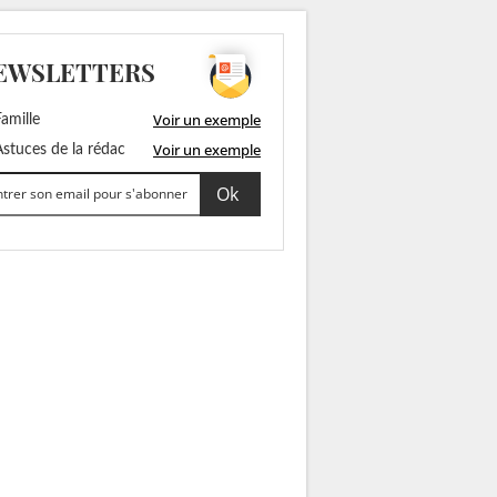
EWSLETTERS
Voir un exemple
amille
Voir un exemple
stuces de la rédac