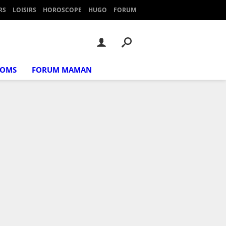
RS
LOISIRS
HOROSCOPE
HUGO
FORUM
NOMS
FORUM MAMAN