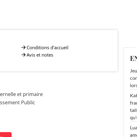
Conditions d'accueil
Avis et notes
E
Jeu
con
lor
rnelle et primaire
Kat
issement Public
fra
tai
qu'
Lu
amo