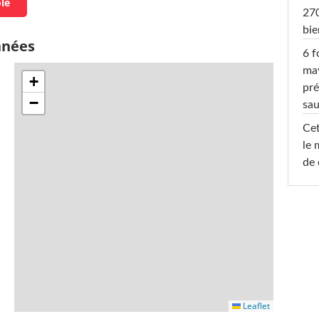
ole
270
bi
nnées
6 f
ma
+
pré
−
sa
Cet
le 
de 
Leaflet