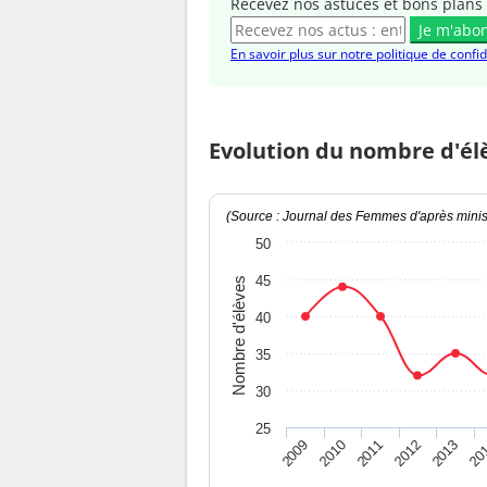
Recevez nos astuces et bons plans 
Je m'abo
En savoir plus sur notre politique de confid
Evolution du nombre d'él
(Source : Journal des Femmes d'après minist
50
45
Nombre d'élèves
40
35
30
25
2009
2010
2011
2012
2013
20