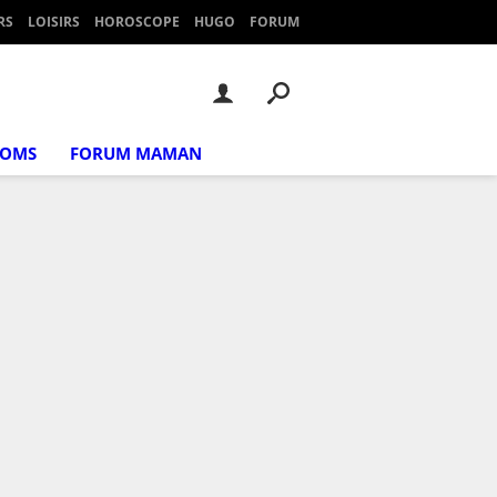
RS
LOISIRS
HOROSCOPE
HUGO
FORUM
NOMS
FORUM MAMAN