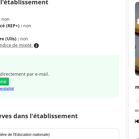
 l'établissement
:
non
cé (REP+) :
non
e (Ulis) :
non
indice de mixité
directement par e-mail.
nne
entialité
èves dans l'établissement
ère de l'Education nationale)