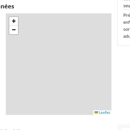
nnées
seu
Pré
+
enf
−
sor
adu
Leaflet