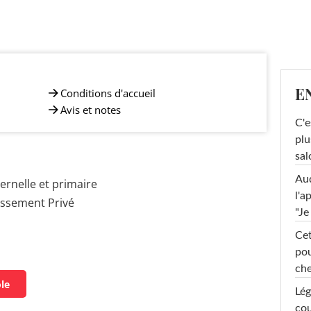
E
Conditions d'accueil
Avis et notes
C'e
plu
sal
Au
rnelle et primaire
l'a
issement Privé
"Je
Cet
pou
che
ole
Lég
cou