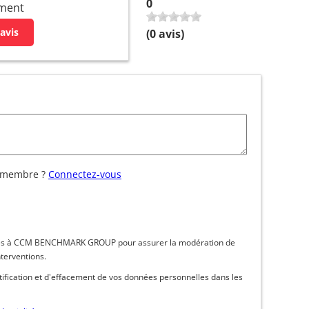
0
ement
avis
(
0
avis)
 membre ?
Connectez-vous
inées à CCM BENCHMARK GROUP pour assurer la modération de
nterventions.
ctification et d'effacement de vos données personnelles dans les