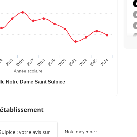
14
2015
2016
2017
2018
2019
2020
2021
2022
2023
2024
Année scolaire
lle Notre Dame Saint Sulpice
 établissement
lpice : votre avis sur
Note moyenne :