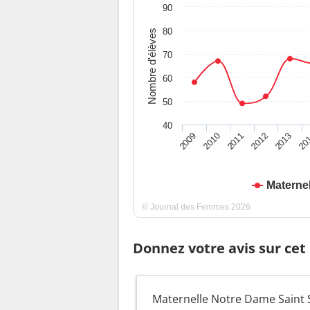
90
80
Nombre d'élèves
70
60
50
40
2009
2010
2011
2012
2013
20
Materne
© Journal des Femmes 2026
Donnez votre avis sur cet
Maternelle Notre Dame Saint Su