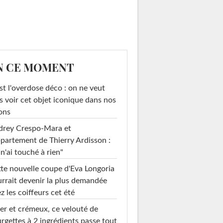
N CE MOMENT
st l'overdose déco : on ne veut
s voir cet objet iconique dans nos
ons
drey Crespo-Mara et
ppartement de Thierry Ardisson :
 n'ai touché à rien"
te nouvelle coupe d'Eva Longoria
rrait devenir la plus demandée
z les coiffeurs cet été
er et crémeux, ce velouté de
rgettes à 2 ingrédients passe tout