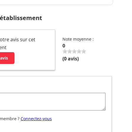
 établissement
otre avis sur cet
Note moyenne :
0
ent
avis
(
0
avis)
 membre ?
Connectez-vous