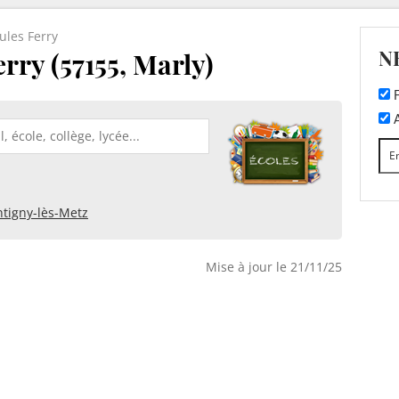
ules Ferry
N
rry (57155, Marly)
F
A
tigny-lès-Metz
Mise à jour le 21/11/25