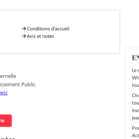
Conditions d'accueil
Avis et notes
E
Le 
ernelle
Win
issement Public
tou
etz
On 
tou
ina
jea
ole
Pou
Act