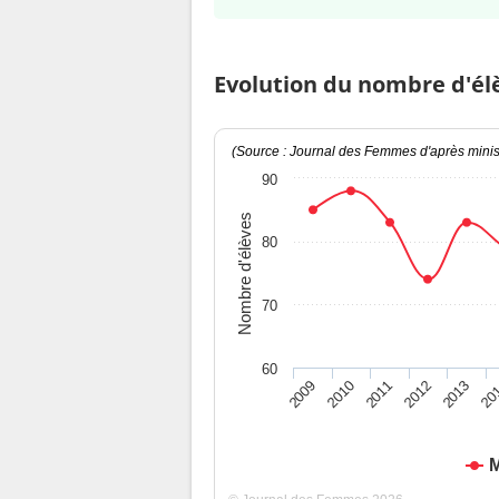
Evolution du nombre d'él
(Source : Journal des Femmes d'après minist
90
Nombre d'élèves
80
70
60
2009
2010
2011
2012
2013
20
M