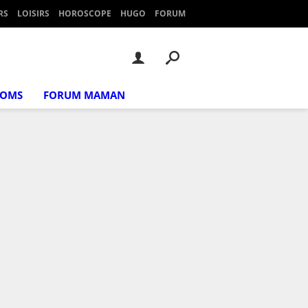
RS
LOISIRS
HOROSCOPE
HUGO
FORUM
NOMS
FORUM MAMAN