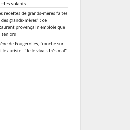
ectes volants
s recettes de grands-mères faites
 des grands-mères" : ce
taurant provençal n'emploie que
 seniors
ène de Fougerolles, franche sur
fille autiste : "Je le vivais très mal"