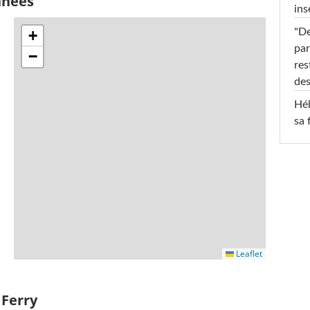
nnées
ins
"De
+
par
−
res
des
Hél
sa 
Leaflet
 Ferry