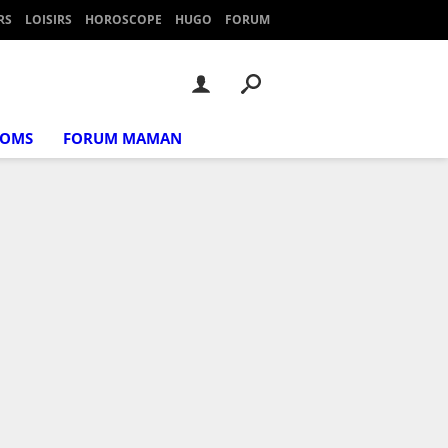
RS
LOISIRS
HOROSCOPE
HUGO
FORUM
NOMS
FORUM MAMAN