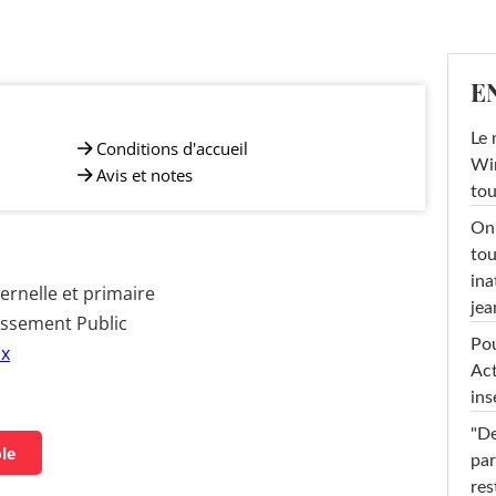
E
Le 
Conditions d'accueil
Win
Avis et notes
tou
On 
tou
ina
rnelle et primaire
jea
issement Public
Pou
ux
Act
ins
"De
ole
par
res