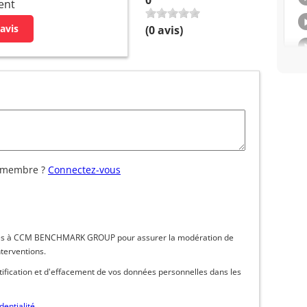
ent
avis
(
0
avis)
 membre ?
Connectez-vous
inées à CCM BENCHMARK GROUP pour assurer la modération de
nterventions.
ctification et d'effacement de vos données personnelles dans les
dentialité
.