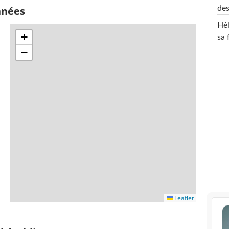
des
nnées
Hél
+
sa 
−
Leaflet