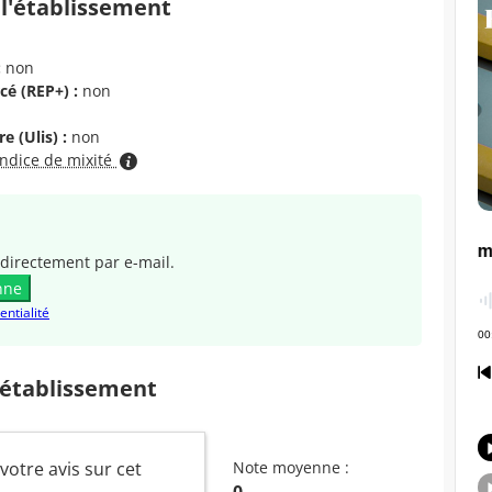
 l'établissement
:
non
cé (REP+) :
non
e (Ulis) :
non
indice de mixité
directement par e-mail.
nne
entialité
 établissement
 votre avis sur cet
Note moyenne :
0