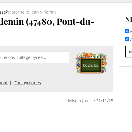
sse
Maternelle Jean Villemin
N
llemin (47480, Pont-du-
F
A
mont
Foulayronnes
Mise à jour le 21/11/25