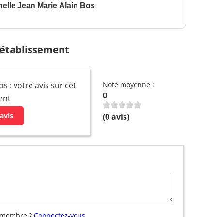
nelle Jean Marie Alain Bos
 établissement
s : votre avis sur cet
Note moyenne :
0
ent
avis
(
0
avis)
 membre ?
Connectez-vous