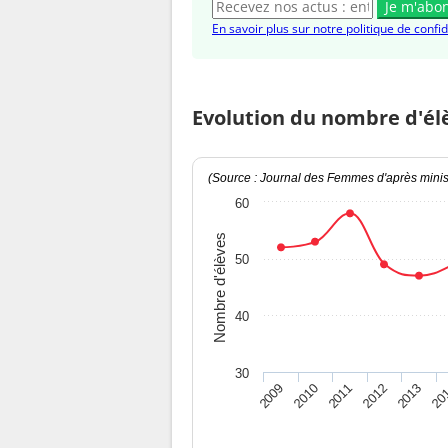
Je m'abo
En savoir plus sur notre politique de confid
Evolution du nombre d'él
(Source : Journal des Femmes d'après minist
60
Nombre d'élèves
50
40
30
2009
2010
2011
2012
2013
20