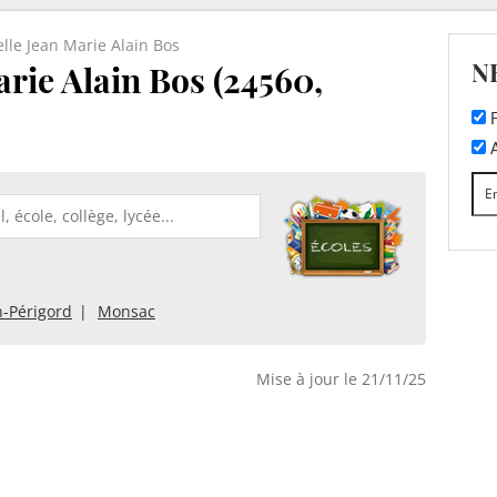
lle Jean Marie Alain Bos
N
rie Alain Bos (24560,
F
A
n-Périgord
Monsac
Mise à jour le 21/11/25