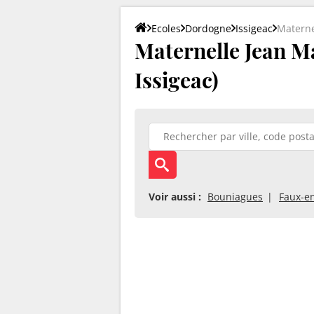
Ecoles
Dordogne
Issigeac
Materne
Maternelle Jean Ma
Issigeac)
Voir aussi :
Bouniagues
Faux-e