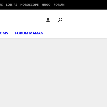
RS
LOISIRS
HOROSCOPE
HUGO
FORUM
NOMS
FORUM MAMAN