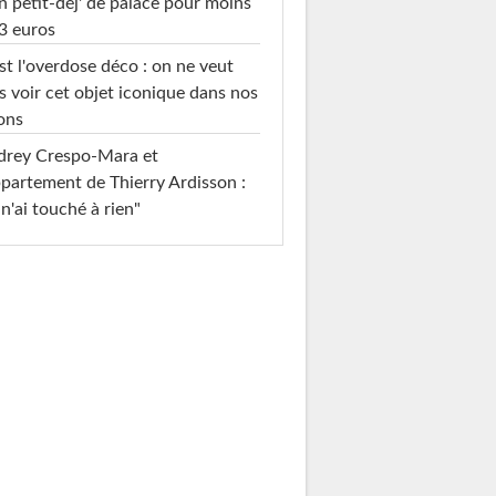
n petit-déj' de palace pour moins
3 euros
st l'overdose déco : on ne veut
s voir cet objet iconique dans nos
ons
drey Crespo-Mara et
ppartement de Thierry Ardisson :
 n'ai touché à rien"