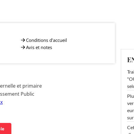
Conditions d'accueil
Avis et notes
E
Tra
"OU
rnelle et primaire
sel
issement Public
Plu
ux
ver
eur
sur
Cet
ole