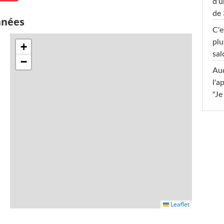
d'u
de 
nnées
C'e
plu
+
sal
−
Au
l'a
"Je
Leaflet