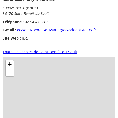
5 Place Des Augustins
36170 Saint-Benoît-du-Sault
Téléphone :
02 54 47 53 71
E-mail :
ec-saint-benoit-du-sault@ac-orleans-tours.fr
Site Web :
n.c.
Toutes les écoles de Saint-Benoît-du-Sault
+
−