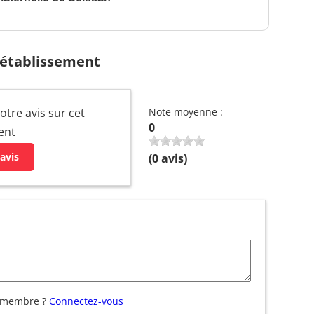
 établissement
otre avis sur cet
Note moyenne :
0
ent
avis
(
0
avis)
 membre ?
Connectez-vous