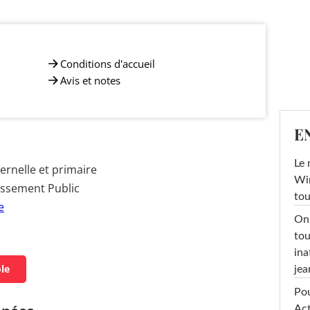
Conditions d'accueil
Avis et notes
E
Le 
rnelle et primaire
Win
issement Public
tou
e
On 
tou
ina
ole
jea
Pou
Act