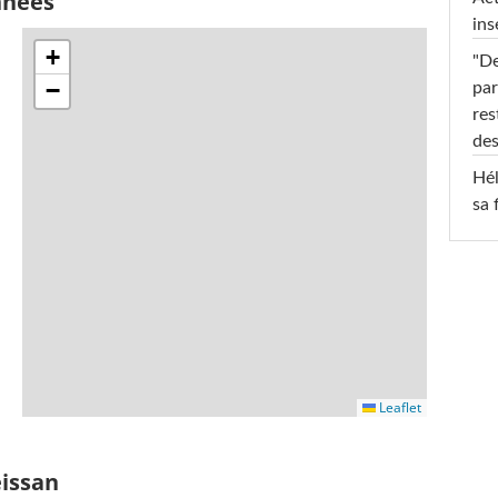
nnées
ins
+
"De
−
par
res
des
Hél
sa 
Leaflet
eissan