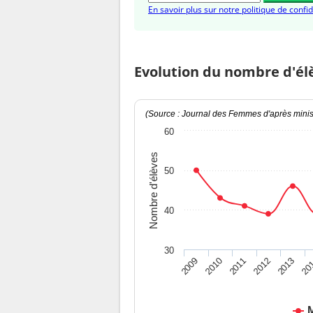
En savoir plus sur notre politique de confid
Evolution du nombre d'él
(Source : Journal des Femmes d'après minist
60
Nombre d'élèves
50
40
30
2009
2010
2011
2012
2013
20
M