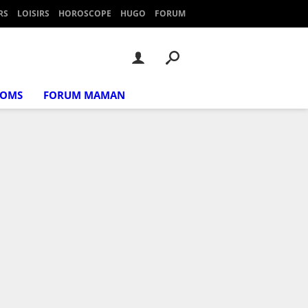
RS
LOISIRS
HOROSCOPE
HUGO
FORUM
NOMS
FORUM MAMAN