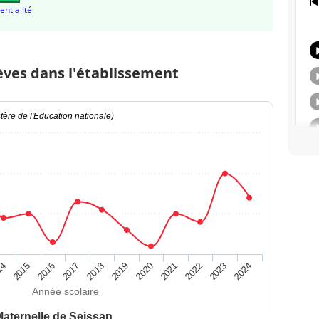
entialité
èves dans l'établissement
ère de l'Education nationale)
14
2015
2016
2017
2018
2019
2020
2021
2022
2023
2024
Année scolaire
aternelle de Seissan