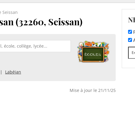
e Seissan
N
san (32260, Seissan)
F
A
Labéjan
Mise à jour le 21/11/25